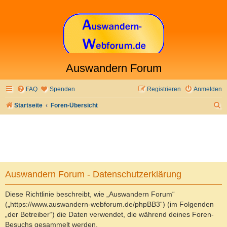
Auswandern Forum
FAQ
Spenden
Registrieren
Anmelden
S
Startseite
Foren-Übersicht
u
c
h
e
Auswandern Forum - Datenschutzerklärung
Diese Richtlinie beschreibt, wie „Auswandern Forum“
(„https://www.auswandern-webforum.de/phpBB3“) (im Folgenden
„der Betreiber“) die Daten verwendet, die während deines Foren-
Besuchs gesammelt werden.