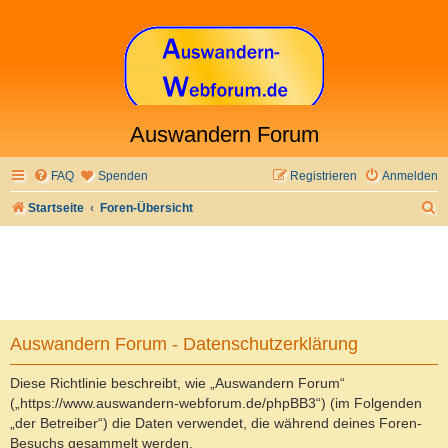
Auswandern Forum
FAQ
Spenden
Registrieren
Anmelden
S
Startseite
Foren-Übersicht
u
c
h
e
Auswandern Forum - Datenschutzerklärung
Diese Richtlinie beschreibt, wie „Auswandern Forum“
(„https://www.auswandern-webforum.de/phpBB3“) (im Folgenden
„der Betreiber“) die Daten verwendet, die während deines Foren-
Besuchs gesammelt werden.