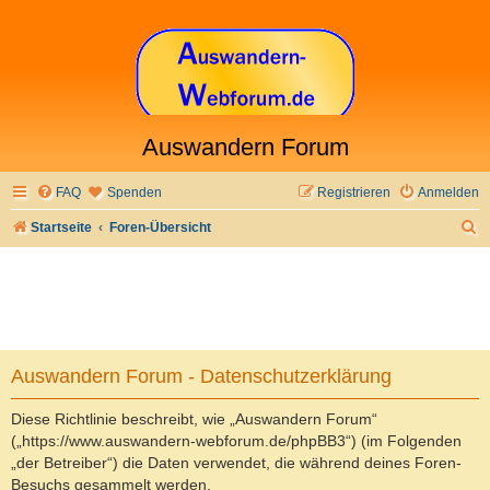
Auswandern Forum
FAQ
Spenden
Registrieren
Anmelden
S
Startseite
Foren-Übersicht
u
c
h
e
Auswandern Forum - Datenschutzerklärung
Diese Richtlinie beschreibt, wie „Auswandern Forum“
(„https://www.auswandern-webforum.de/phpBB3“) (im Folgenden
„der Betreiber“) die Daten verwendet, die während deines Foren-
Besuchs gesammelt werden.