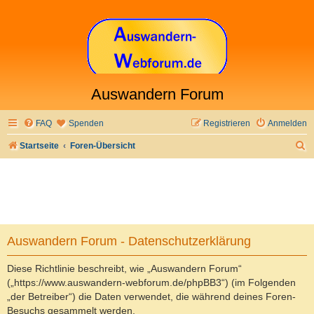
Auswandern Forum
FAQ
Spenden
Registrieren
Anmelden
S
Startseite
Foren-Übersicht
u
c
h
e
Auswandern Forum - Datenschutzerklärung
Diese Richtlinie beschreibt, wie „Auswandern Forum“
(„https://www.auswandern-webforum.de/phpBB3“) (im Folgenden
„der Betreiber“) die Daten verwendet, die während deines Foren-
Besuchs gesammelt werden.