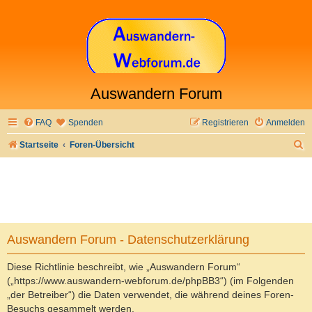
Auswandern Forum
FAQ
Spenden
Registrieren
Anmelden
S
Startseite
Foren-Übersicht
u
c
h
e
Auswandern Forum - Datenschutzerklärung
Diese Richtlinie beschreibt, wie „Auswandern Forum“
(„https://www.auswandern-webforum.de/phpBB3“) (im Folgenden
„der Betreiber“) die Daten verwendet, die während deines Foren-
Besuchs gesammelt werden.