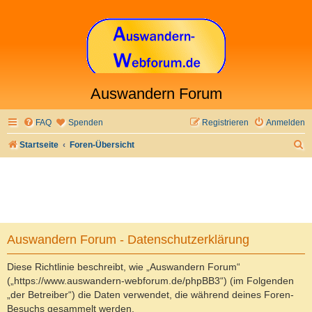
Auswandern Forum
FAQ
Spenden
Registrieren
Anmelden
S
Startseite
Foren-Übersicht
u
c
h
e
Auswandern Forum - Datenschutzerklärung
Diese Richtlinie beschreibt, wie „Auswandern Forum“
(„https://www.auswandern-webforum.de/phpBB3“) (im Folgenden
„der Betreiber“) die Daten verwendet, die während deines Foren-
Besuchs gesammelt werden.