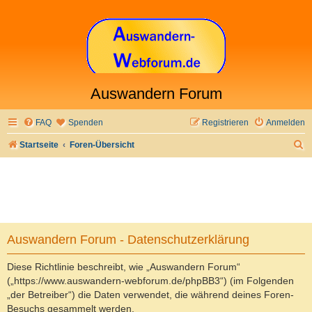
Auswandern Forum
FAQ
Spenden
Registrieren
Anmelden
S
Startseite
Foren-Übersicht
u
c
h
e
Auswandern Forum - Datenschutzerklärung
Diese Richtlinie beschreibt, wie „Auswandern Forum“
(„https://www.auswandern-webforum.de/phpBB3“) (im Folgenden
„der Betreiber“) die Daten verwendet, die während deines Foren-
Besuchs gesammelt werden.