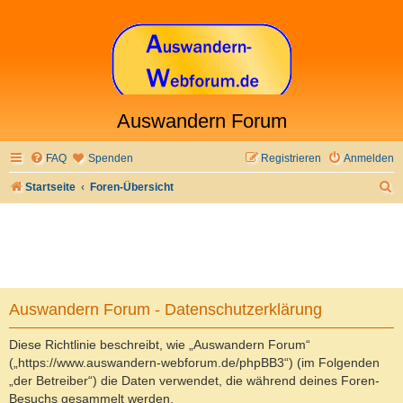
Auswandern Forum
FAQ
Spenden
Registrieren
Anmelden
S
Startseite
Foren-Übersicht
u
c
h
e
Auswandern Forum - Datenschutzerklärung
Diese Richtlinie beschreibt, wie „Auswandern Forum“
(„https://www.auswandern-webforum.de/phpBB3“) (im Folgenden
„der Betreiber“) die Daten verwendet, die während deines Foren-
Besuchs gesammelt werden.