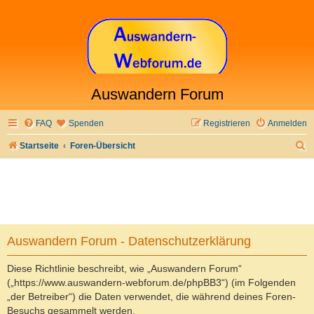
Auswandern Forum
FAQ
Spenden
Registrieren
Anmelden
S
Startseite
Foren-Übersicht
u
c
h
e
Auswandern Forum - Datenschutzerklärung
Diese Richtlinie beschreibt, wie „Auswandern Forum“
(„https://www.auswandern-webforum.de/phpBB3“) (im Folgenden
„der Betreiber“) die Daten verwendet, die während deines Foren-
Besuchs gesammelt werden.