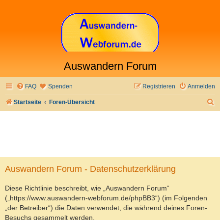
Auswandern Forum
FAQ
Spenden
Registrieren
Anmelden
S
Startseite
Foren-Übersicht
u
c
h
e
Auswandern Forum - Datenschutzerklärung
Diese Richtlinie beschreibt, wie „Auswandern Forum“
(„https://www.auswandern-webforum.de/phpBB3“) (im Folgenden
„der Betreiber“) die Daten verwendet, die während deines Foren-
Besuchs gesammelt werden.