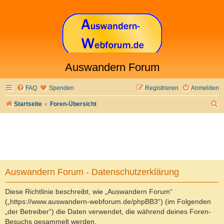
Auswandern Forum
FAQ
Spenden
Registrieren
Anmelden
S
Startseite
Foren-Übersicht
u
c
h
e
Auswandern Forum - Datenschutzerklärung
Diese Richtlinie beschreibt, wie „Auswandern Forum“
(„https://www.auswandern-webforum.de/phpBB3“) (im Folgenden
„der Betreiber“) die Daten verwendet, die während deines Foren-
Besuchs gesammelt werden.