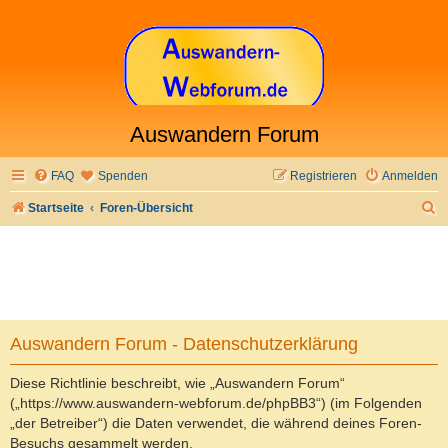
Auswandern Forum
FAQ
Spenden
Registrieren
Anmelden
S
Startseite
Foren-Übersicht
u
c
h
e
Auswandern Forum - Datenschutzerklärung
Diese Richtlinie beschreibt, wie „Auswandern Forum“
(„https://www.auswandern-webforum.de/phpBB3“) (im Folgenden
„der Betreiber“) die Daten verwendet, die während deines Foren-
Besuchs gesammelt werden.