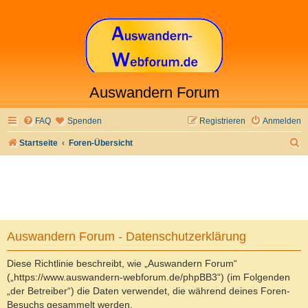
Auswandern Forum
FAQ
Spenden
Registrieren
Anmelden
S
Startseite
Foren-Übersicht
u
c
h
e
Auswandern Forum - Datenschutzerklärung
Diese Richtlinie beschreibt, wie „Auswandern Forum“
(„https://www.auswandern-webforum.de/phpBB3“) (im Folgenden
„der Betreiber“) die Daten verwendet, die während deines Foren-
Besuchs gesammelt werden.