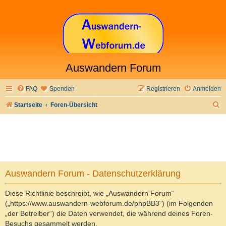
Auswandern Forum
FAQ
Spenden
Registrieren
Anmelden
S
Startseite
Foren-Übersicht
u
c
h
e
Auswandern Forum - Datenschutzerklärung
Diese Richtlinie beschreibt, wie „Auswandern Forum“
(„https://www.auswandern-webforum.de/phpBB3“) (im Folgenden
„der Betreiber“) die Daten verwendet, die während deines Foren-
Besuchs gesammelt werden.