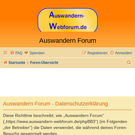
Auswandern Forum
FAQ
Spenden
Registrieren
Anmelden
S
Startseite
Foren-Übersicht
u
c
h
e
Auswandern Forum - Datenschutzerklärung
Diese Richtlinie beschreibt, wie „Auswandern Forum“
(„https://www.auswandern-webforum.de/phpBB3“) (im Folgenden
„der Betreiber“) die Daten verwendet, die während deines Foren-
Besuchs gesammelt werden.