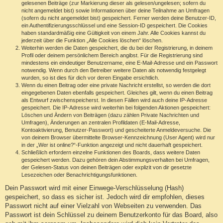
gelesenen Beiträge (zur Markierung dieser als gelesen/ungelesen; sofern du
nicht angemeldet bist) sowie Informationen über deine Teilnahme an Umfragen
(sofern du nicht angemeldet bist) gespeichert. Ferner werden deine Benutzer-ID,
ein Authentifizierungsschlüssel und eine Session-ID gespeichert. Die Cookies
haben standardmäßig eine Gültigkeit von einem Jahr. Alle Cookies kannst du
jederzeit über die Funktion „Alle Cookies löschen“ löschen.
Weiterhin werden die Daten gespeichert, die du bei der Registrierung, in deinem
Profil oder deinem persönlichem Bereich angibst. Für die Registrierung sind
mindestens ein eindeutiger Benutzername, eine E-Mail-Adresse und ein Passwort
notwendig. Wenn durch den Betreiber weitere Daten als notwendig festgelegt
wurden, so ist dies für dich vor deren Eingabe ersichtlich.
Wenn du einen Beitrag oder eine private Nachricht erstellst, so werden die dort
eingegebenen Daten ebenfalls gespeichert. Gleiches gilt, wenn du einen Beitrag
als Entwurf zwischenspeicherst. In diesen Fällen wird auch deine IP-Adresse
gespeichert. Die IP-Adresse wird weiterhin bei folgenden Aktionen gespeichert:
Löschen und Ändern von Beiträgen (dazu zählen Private Nachrichten und
Umfragen), Änderungen an zentralen Profildaten (E-Mail-Adresse,
Kontoaktivierung, Benutzer-Passwort) und gescheiterte Anmeldeversuche. Die
von deinem Browser übermittelte Browser-Kennzeichnung (User Agent) wird nur
in der „Wer ist online?“-Funktion angezeigt und nicht dauerhaft gespeichert.
Schließlich erfordern einzelne Funktionen des Boards, dass weitere Daten
gespeichert werden. Dazu gehören dein Abstimmungsverhalten bei Umfragen,
der Gelesen-Status von deinen Beiträgen oder explizit von dir gesetzte
Lesezeichen oder Benachrichtigungsfunktionen.
Dein Passwort wird mit einer Einwege-Verschlüsselung (Hash)
gespeichert, so dass es sicher ist. Jedoch wird dir empfohlen, dieses
Passwort nicht auf einer Vielzahl von Webseiten zu verwenden. Das
Passwort ist dein Schlüssel zu deinem Benutzerkonto für das Board, also