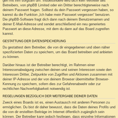
geh mit ihm sorgsam um. Insbesondere wird dich kein Vertreter des
Betreibers, von phpBB Limited oder ein Dritter berechtigterweise nach
deinem Passwort fragen. Solltest du dein Passwort vergessen haben, so
kannst du die Funktion „Ich habe mein Passwort vergessen“ benutzen.
Die phpBB-Software fragt dich dann nach deinem Benutzernamen und
deiner E-Mail-Adresse und sendet anschließend ein neu generiertes
Passwort an diese Adresse, mit dem du dann auf das Board zugreifen
kannst.
GESTATTUNG DER DATENSPEICHERUNG
Du gestattest dem Betreiber, die von dir eingegebenen und oben näher
spezifizierten Daten zu speichern, um das Board betreiben und anbieten
zu können.
Darüber hinaus ist der Betreiber berechtigt, im Rahmen einer
Interessenabwägung zwischen deinen und seinen Interessen sowie den
Interessen Dritter, Zeitpunkte von Zugriffen und Aktionen zusammen mit
deiner IP-Adresse und der von deinem Browser übermittelter Browser-
Kennung zu speichern, sofern dies zur Gefahrenabwehr oder zur
rechtlichen Nachverfolgbarkeit notwendig ist.
REGELUNGEN BEZÜGLICH DER WEITERGABE DEINER DATEN
Zweck eines Boards ist es, einen Austausch mit anderen Personen zu
ermöglichen. Du bist dir daher bewusst, dass die Daten deines Profils und
die von dir erstellten Beiträge im Internet öffentlich zugänglich sein
können. Der Betreiber kann jedoch festlegen, dass einzelne Informationen