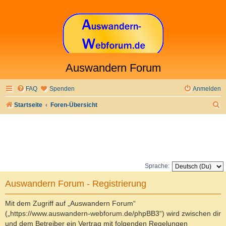
Auswandern Forum
FAQ
Spenden
Anmelden
S
Startseite
Foren-Übersicht
u
c
h
e
Sprache:
Auswandern Forum - Registrierung
Mit dem Zugriff auf „Auswandern Forum“
(„https://www.auswandern-webforum.de/phpBB3“) wird zwischen dir
und dem Betreiber ein Vertrag mit folgenden Regelungen