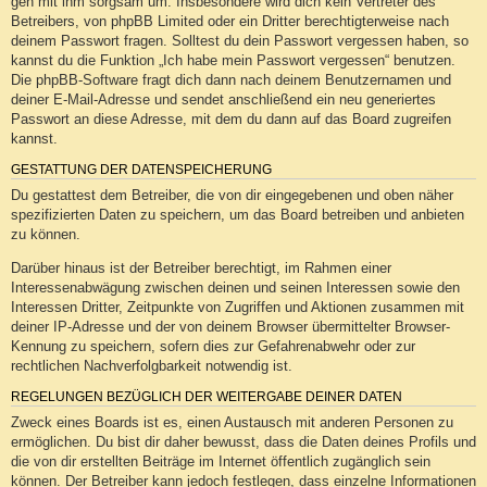
geh mit ihm sorgsam um. Insbesondere wird dich kein Vertreter des
Betreibers, von phpBB Limited oder ein Dritter berechtigterweise nach
deinem Passwort fragen. Solltest du dein Passwort vergessen haben, so
kannst du die Funktion „Ich habe mein Passwort vergessen“ benutzen.
Die phpBB-Software fragt dich dann nach deinem Benutzernamen und
deiner E-Mail-Adresse und sendet anschließend ein neu generiertes
Passwort an diese Adresse, mit dem du dann auf das Board zugreifen
kannst.
GESTATTUNG DER DATENSPEICHERUNG
Du gestattest dem Betreiber, die von dir eingegebenen und oben näher
spezifizierten Daten zu speichern, um das Board betreiben und anbieten
zu können.
Darüber hinaus ist der Betreiber berechtigt, im Rahmen einer
Interessenabwägung zwischen deinen und seinen Interessen sowie den
Interessen Dritter, Zeitpunkte von Zugriffen und Aktionen zusammen mit
deiner IP-Adresse und der von deinem Browser übermittelter Browser-
Kennung zu speichern, sofern dies zur Gefahrenabwehr oder zur
rechtlichen Nachverfolgbarkeit notwendig ist.
REGELUNGEN BEZÜGLICH DER WEITERGABE DEINER DATEN
Zweck eines Boards ist es, einen Austausch mit anderen Personen zu
ermöglichen. Du bist dir daher bewusst, dass die Daten deines Profils und
die von dir erstellten Beiträge im Internet öffentlich zugänglich sein
können. Der Betreiber kann jedoch festlegen, dass einzelne Informationen