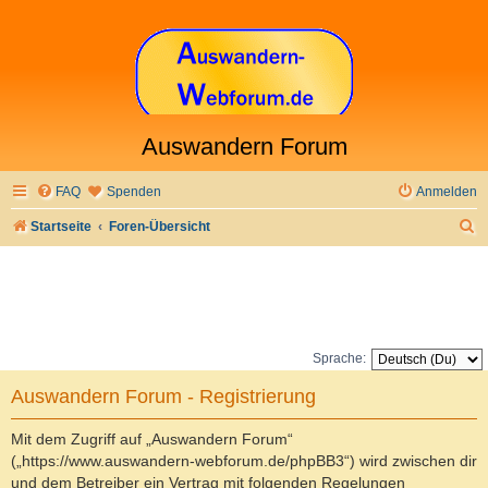
Auswandern Forum
FAQ
Spenden
Anmelden
S
Startseite
Foren-Übersicht
u
c
h
e
Sprache:
Auswandern Forum - Registrierung
Mit dem Zugriff auf „Auswandern Forum“
(„https://www.auswandern-webforum.de/phpBB3“) wird zwischen dir
und dem Betreiber ein Vertrag mit folgenden Regelungen