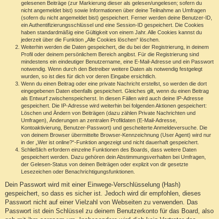
gelesenen Beiträge (zur Markierung dieser als gelesen/ungelesen; sofern du
nicht angemeldet bist) sowie Informationen über deine Teilnahme an Umfragen
(sofern du nicht angemeldet bist) gespeichert. Ferner werden deine Benutzer-ID,
ein Authentifizierungsschlüssel und eine Session-ID gespeichert. Die Cookies
haben standardmäßig eine Gültigkeit von einem Jahr. Alle Cookies kannst du
jederzeit über die Funktion „Alle Cookies löschen“ löschen.
Weiterhin werden die Daten gespeichert, die du bei der Registrierung, in deinem
Profil oder deinem persönlichem Bereich angibst. Für die Registrierung sind
mindestens ein eindeutiger Benutzername, eine E-Mail-Adresse und ein Passwort
notwendig. Wenn durch den Betreiber weitere Daten als notwendig festgelegt
wurden, so ist dies für dich vor deren Eingabe ersichtlich.
Wenn du einen Beitrag oder eine private Nachricht erstellst, so werden die dort
eingegebenen Daten ebenfalls gespeichert. Gleiches gilt, wenn du einen Beitrag
als Entwurf zwischenspeicherst. In diesen Fällen wird auch deine IP-Adresse
gespeichert. Die IP-Adresse wird weiterhin bei folgenden Aktionen gespeichert:
Löschen und Ändern von Beiträgen (dazu zählen Private Nachrichten und
Umfragen), Änderungen an zentralen Profildaten (E-Mail-Adresse,
Kontoaktivierung, Benutzer-Passwort) und gescheiterte Anmeldeversuche. Die
von deinem Browser übermittelte Browser-Kennzeichnung (User Agent) wird nur
in der „Wer ist online?“-Funktion angezeigt und nicht dauerhaft gespeichert.
Schließlich erfordern einzelne Funktionen des Boards, dass weitere Daten
gespeichert werden. Dazu gehören dein Abstimmungsverhalten bei Umfragen,
der Gelesen-Status von deinen Beiträgen oder explizit von dir gesetzte
Lesezeichen oder Benachrichtigungsfunktionen.
Dein Passwort wird mit einer Einwege-Verschlüsselung (Hash)
gespeichert, so dass es sicher ist. Jedoch wird dir empfohlen, dieses
Passwort nicht auf einer Vielzahl von Webseiten zu verwenden. Das
Passwort ist dein Schlüssel zu deinem Benutzerkonto für das Board, also