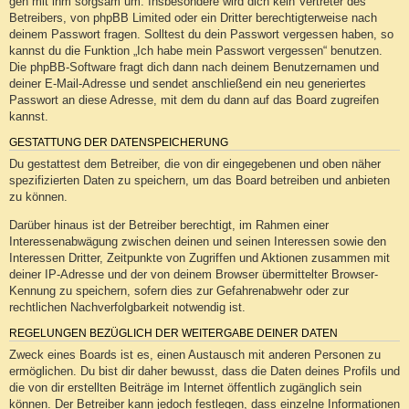
geh mit ihm sorgsam um. Insbesondere wird dich kein Vertreter des
Betreibers, von phpBB Limited oder ein Dritter berechtigterweise nach
deinem Passwort fragen. Solltest du dein Passwort vergessen haben, so
kannst du die Funktion „Ich habe mein Passwort vergessen“ benutzen.
Die phpBB-Software fragt dich dann nach deinem Benutzernamen und
deiner E-Mail-Adresse und sendet anschließend ein neu generiertes
Passwort an diese Adresse, mit dem du dann auf das Board zugreifen
kannst.
GESTATTUNG DER DATENSPEICHERUNG
Du gestattest dem Betreiber, die von dir eingegebenen und oben näher
spezifizierten Daten zu speichern, um das Board betreiben und anbieten
zu können.
Darüber hinaus ist der Betreiber berechtigt, im Rahmen einer
Interessenabwägung zwischen deinen und seinen Interessen sowie den
Interessen Dritter, Zeitpunkte von Zugriffen und Aktionen zusammen mit
deiner IP-Adresse und der von deinem Browser übermittelter Browser-
Kennung zu speichern, sofern dies zur Gefahrenabwehr oder zur
rechtlichen Nachverfolgbarkeit notwendig ist.
REGELUNGEN BEZÜGLICH DER WEITERGABE DEINER DATEN
Zweck eines Boards ist es, einen Austausch mit anderen Personen zu
ermöglichen. Du bist dir daher bewusst, dass die Daten deines Profils und
die von dir erstellten Beiträge im Internet öffentlich zugänglich sein
können. Der Betreiber kann jedoch festlegen, dass einzelne Informationen