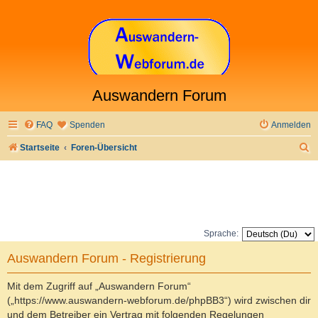
Auswandern Forum
FAQ
Spenden
Anmelden
S
Startseite
Foren-Übersicht
u
c
h
e
Sprache:
Auswandern Forum - Registrierung
Mit dem Zugriff auf „Auswandern Forum“
(„https://www.auswandern-webforum.de/phpBB3“) wird zwischen dir
und dem Betreiber ein Vertrag mit folgenden Regelungen