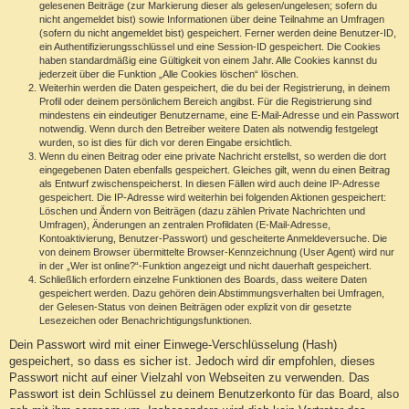
gelesenen Beiträge (zur Markierung dieser als gelesen/ungelesen; sofern du
nicht angemeldet bist) sowie Informationen über deine Teilnahme an Umfragen
(sofern du nicht angemeldet bist) gespeichert. Ferner werden deine Benutzer-ID,
ein Authentifizierungsschlüssel und eine Session-ID gespeichert. Die Cookies
haben standardmäßig eine Gültigkeit von einem Jahr. Alle Cookies kannst du
jederzeit über die Funktion „Alle Cookies löschen“ löschen.
Weiterhin werden die Daten gespeichert, die du bei der Registrierung, in deinem
Profil oder deinem persönlichem Bereich angibst. Für die Registrierung sind
mindestens ein eindeutiger Benutzername, eine E-Mail-Adresse und ein Passwort
notwendig. Wenn durch den Betreiber weitere Daten als notwendig festgelegt
wurden, so ist dies für dich vor deren Eingabe ersichtlich.
Wenn du einen Beitrag oder eine private Nachricht erstellst, so werden die dort
eingegebenen Daten ebenfalls gespeichert. Gleiches gilt, wenn du einen Beitrag
als Entwurf zwischenspeicherst. In diesen Fällen wird auch deine IP-Adresse
gespeichert. Die IP-Adresse wird weiterhin bei folgenden Aktionen gespeichert:
Löschen und Ändern von Beiträgen (dazu zählen Private Nachrichten und
Umfragen), Änderungen an zentralen Profildaten (E-Mail-Adresse,
Kontoaktivierung, Benutzer-Passwort) und gescheiterte Anmeldeversuche. Die
von deinem Browser übermittelte Browser-Kennzeichnung (User Agent) wird nur
in der „Wer ist online?“-Funktion angezeigt und nicht dauerhaft gespeichert.
Schließlich erfordern einzelne Funktionen des Boards, dass weitere Daten
gespeichert werden. Dazu gehören dein Abstimmungsverhalten bei Umfragen,
der Gelesen-Status von deinen Beiträgen oder explizit von dir gesetzte
Lesezeichen oder Benachrichtigungsfunktionen.
Dein Passwort wird mit einer Einwege-Verschlüsselung (Hash)
gespeichert, so dass es sicher ist. Jedoch wird dir empfohlen, dieses
Passwort nicht auf einer Vielzahl von Webseiten zu verwenden. Das
Passwort ist dein Schlüssel zu deinem Benutzerkonto für das Board, also