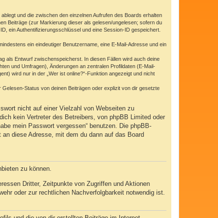
 ablegt und die zwischen den einzelnen Aufrufen des Boards erhalten
enen Beiträge (zur Markierung dieser als gelesen/ungelesen; sofern du
D, ein Authentifizierungsschlüssel und eine Session-ID gespeichert.
d mindestens ein eindeutiger Benutzername, eine E-Mail-Adresse und ein
rag als Entwurf zwischenspeicherst. In diesen Fällen wird auch deine
hten und Umfragen), Änderungen an zentralen Profildaten (E-Mail-
) wird nur in der „Wer ist online?“-Funktion angezeigt und nicht
Gelesen-Status von deinen Beiträgen oder explizit von dir gesetzte
swort nicht auf einer Vielzahl von Webseiten zu
ich kein Vertreter des Betreibers, von phpBB Limited oder
h habe mein Passwort vergessen“ benutzen. Die phpBB-
t an diese Adresse, mit dem du dann auf das Board
nbieten zu können.
essen Dritter, Zeitpunkte von Zugriffen und Aktionen
hr oder zur rechtlichen Nachverfolgbarkeit notwendig ist.
ls und die von dir erstellten Beiträge im Internet