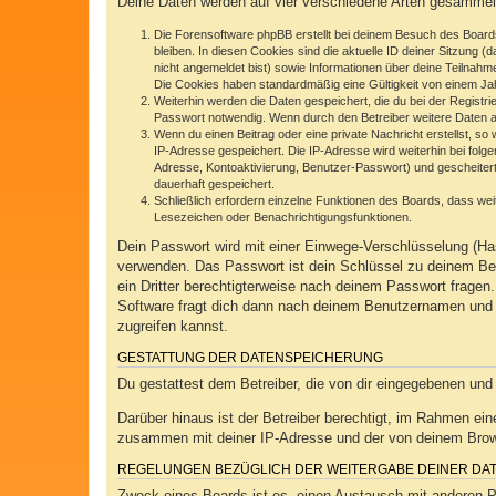
Deine Daten werden auf vier verschiedene Arten gesammel
Die Forensoftware phpBB erstellt bei deinem Besuch des Boards
bleiben. In diesen Cookies sind die aktuelle ID deiner Sitzung 
nicht angemeldet bist) sowie Informationen über deine Teilnahm
Die Cookies haben standardmäßig eine Gültigkeit von einem Jahr
Weiterhin werden die Daten gespeichert, die du bei der Registr
Passwort notwendig. Wenn durch den Betreiber weitere Daten als 
Wenn du einen Beitrag oder eine private Nachricht erstellst, so
IP-Adresse gespeichert. Die IP-Adresse wird weiterhin bei fol
Adresse, Kontoaktivierung, Benutzer-Passwort) und gescheitert
dauerhaft gespeichert.
Schließlich erfordern einzelne Funktionen des Boards, dass we
Lesezeichen oder Benachrichtigungsfunktionen.
Dein Passwort wird mit einer Einwege-Verschlüsselung (Has
verwenden. Das Passwort ist dein Schlüssel zu deinem Ben
ein Dritter berechtigterweise nach deinem Passwort frage
Software fragt dich dann nach deinem Benutzernamen und 
zugreifen kannst.
GESTATTUNG DER DATENSPEICHERUNG
Du gestattest dem Betreiber, die von dir eingegebenen und
Darüber hinaus ist der Betreiber berechtigt, im Rahmen ei
zusammen mit deiner IP-Adresse und der von deinem Browse
REGELUNGEN BEZÜGLICH DER WEITERGABE DEINER DA
Zweck eines Boards ist es, einen Austausch mit anderen Per