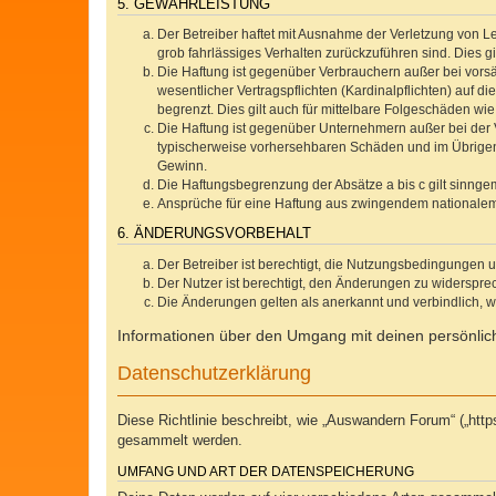
5. GEWÄHRLEISTUNG
Der Betreiber haftet mit Ausnahme der Verletzung von Le
grob fahrlässiges Verhalten zurückzuführen sind. Dies 
Die Haftung ist gegenüber Verbrauchern außer bei vors
wesentlicher Vertragspflichten (Kardinalpflichten) auf
begrenzt. Dies gilt auch für mittelbare Folgeschäden 
Die Haftung ist gegenüber Unternehmern außer bei der V
typischerweise vorhersehbaren Schäden und im Übrigen 
Gewinn.
Die Haftungsbegrenzung der Absätze a bis c gilt sinnge
Ansprüche für eine Haftung aus zwingendem nationalem
6. ÄNDERUNGSVORBEHALT
Der Betreiber ist berechtigt, die Nutzungsbedingungen 
Der Nutzer ist berechtigt, den Änderungen zu widerspre
Die Änderungen gelten als anerkannt und verbindlich, 
Informationen über den Umgang mit deinen persönlich
Datenschutzerklärung
Diese Richtlinie beschreibt, wie „Auswandern Forum“ („ht
gesammelt werden.
UMFANG UND ART DER DATENSPEICHERUNG