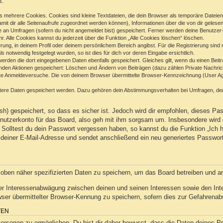
t:
 mehrere Cookies. Cookies sind kleine Textdateien, die dein Browser als temporäre Dateien
(damit dir alle Seitenaufrufe zugeordnet werden können), Informationen über die von dir geles
e an Umfragen (sofern du nicht angemeldet bist) gespeichert. Ferner werden deine Benutzer-I
. Alle Cookies kannst du jederzeit über die Funktion „Alle Cookies löschen“ löschen.
ierung, in deinem Profil oder deinem persönlichem Bereich angibst. Für die Registrierung sin
notwendig festgelegt wurden, so ist dies für dich vor deren Eingabe ersichtlich.
 werden die dort eingegebenen Daten ebenfalls gespeichert. Gleiches gilt, wenn du einen Beit
genden Aktionen gespeichert: Löschen und Ändern von Beiträgen (dazu zählen Private Nachric
e Anmeldeversuche. Die von deinem Browser übermittelte Browser-Kennzeichnung (User Agent
itere Daten gespeichert werden. Dazu gehören dein Abstimmungsverhalten bei Umfragen, der 
h) gespeichert, so dass es sicher ist. Jedoch wird dir empfohlen, dieses Pas
utzerkonto für das Board, also geh mit ihm sorgsam um. Insbesondere wird d
n. Solltest du dein Passwort vergessen haben, so kannst du die Funktion „Ic
deiner E-Mail-Adresse und sendet anschließend ein neu generiertes Passwor
 oben näher spezifizierten Daten zu speichern, um das Board betreiben und a
ner Interessenabwägung zwischen deinen und seinen Interessen sowie den Inter
r übermittelter Browser-Kennung zu speichern, sofern dies zur Gefahrenabwe
TEN
sonen zu ermöglichen. Du bist dir daher bewusst, dass die Daten deines Profi