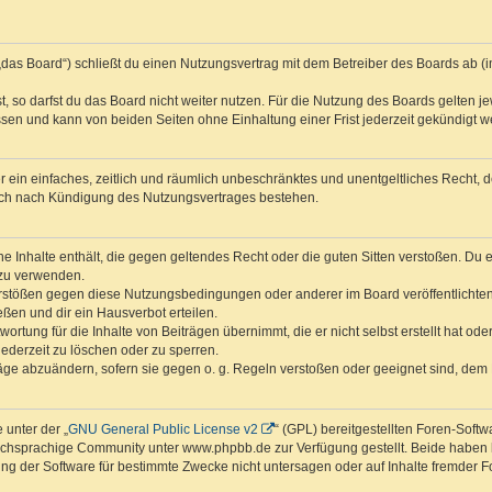
das Board“) schließt du einen Nutzungsvertrag mit dem Betreiber des Boards ab (im
 so darfst du das Board nicht weiter nutzen. Für die Nutzung des Boards gelten jew
sen und kann von beiden Seiten ohne Einhaltung einer Frist jederzeit gekündigt w
ber ein einfaches, zeitlich und räumlich unbeschränktes und unentgeltliches Recht
auch nach Kündigung des Nutzungsvertrages bestehen.
ine Inhalte enthält, die gegen geltendes Recht oder die guten Sitten verstoßen. Du 
 zu verwenden.
erstößen gegen diese Nutzungsbedingungen oder anderer im Board veröffentlichte
ßen und dir ein Hausverbot erteilen.
ortung für die Inhalte von Beiträgen übernimmt, die er nicht selbst erstellt hat od
jederzeit zu löschen oder zu sperren.
räge abzuändern, sofern sie gegen o. g. Regeln verstoßen oder geeignet sind, dem
 unter der „
GNU General Public License v2
“ (GPL) bereitgestellten Foren-Sof
chsprachige Community unter www.phpbb.de zur Verfügung gestellt. Beide haben ke
g der Software für bestimmte Zwecke nicht untersagen oder auf Inhalte fremder F