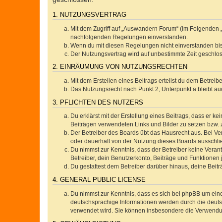
1. NUTZUNGSVERTRAG
Mit dem Zugriff auf „Auswandern Forum“ (im Folgenden „
nachfolgenden Regelungen einverstanden.
Wenn du mit diesen Regelungen nicht einverstanden bist,
Der Nutzungsvertrag wird auf unbestimmte Zeit geschlos
2. EINRÄUMUNG VON NUTZUNGSRECHTEN
Mit dem Erstellen eines Beitrags erteilst du dem Betrei
Das Nutzungsrecht nach Punkt 2, Unterpunkt a bleibt 
3. PFLICHTEN DES NUTZERS
Du erklärst mit der Erstellung eines Beitrags, dass er ke
Beiträgen verwendeten Links und Bilder zu setzen bzw.
Der Betreiber des Boards übt das Hausrecht aus. Bei V
oder dauerhaft von der Nutzung dieses Boards ausschlie
Du nimmst zur Kenntnis, dass der Betreiber keine Verantw
Betreiber, dein Benutzerkonto, Beiträge und Funktionen 
Du gestattest dem Betreiber darüber hinaus, deine Beit
4. GENERAL PUBLIC LICENSE
Du nimmst zur Kenntnis, dass es sich bei phpBB um eine
deutschsprachige Informationen werden durch die deuts
verwendet wird. Sie können insbesondere die Verwendun