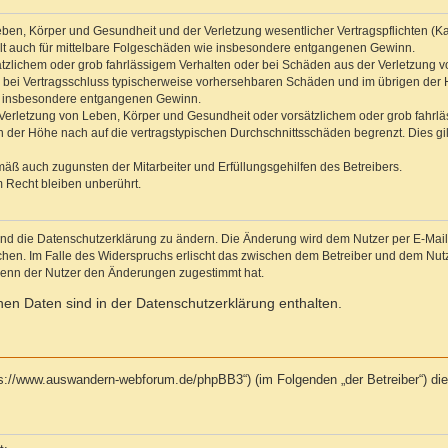
ben, Körper und Gesundheit und der Verletzung wesentlicher Vertragspflichten (Kard
gilt auch für mittelbare Folgeschäden wie insbesondere entgangenen Gewinn.
ätzlichem oder grob fahrlässigem Verhalten oder bei Schäden aus der Verletzung 
 die bei Vertragsschluss typischerweise vorhersehbaren Schäden und im übrigen de
wie insbesondere entgangenen Gewinn.
erletzung von Leben, Körper und Gesundheit oder vorsätzlichem oder grob fahrläs
der Höhe nach auf die vertragstypischen Durchschnittsschäden begrenzt. Dies gi
mäß auch zugunsten der Mitarbeiter und Erfüllungsgehilfen des Betreibers.
 Recht bleiben unberührt.
und die Datenschutzerklärung zu ändern. Die Änderung wird dem Nutzer per E-Mail m
chen. Im Falle des Widerspruchs erlischt das zwischen dem Betreiber und dem Nutze
wenn der Nutzer den Änderungen zugestimmt hat.
en Daten sind in der Datenschutzerklärung enthalten.
tps://www.auswandern-webforum.de/phpBB3“) (im Folgenden „der Betreiber“) d