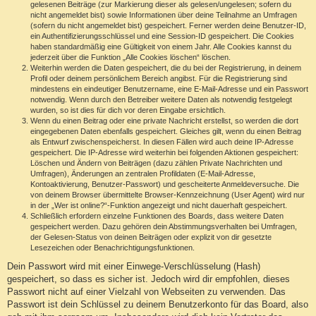
gelesenen Beiträge (zur Markierung dieser als gelesen/ungelesen; sofern du
nicht angemeldet bist) sowie Informationen über deine Teilnahme an Umfragen
(sofern du nicht angemeldet bist) gespeichert. Ferner werden deine Benutzer-ID,
ein Authentifizierungsschlüssel und eine Session-ID gespeichert. Die Cookies
haben standardmäßig eine Gültigkeit von einem Jahr. Alle Cookies kannst du
jederzeit über die Funktion „Alle Cookies löschen“ löschen.
Weiterhin werden die Daten gespeichert, die du bei der Registrierung, in deinem
Profil oder deinem persönlichem Bereich angibst. Für die Registrierung sind
mindestens ein eindeutiger Benutzername, eine E-Mail-Adresse und ein Passwort
notwendig. Wenn durch den Betreiber weitere Daten als notwendig festgelegt
wurden, so ist dies für dich vor deren Eingabe ersichtlich.
Wenn du einen Beitrag oder eine private Nachricht erstellst, so werden die dort
eingegebenen Daten ebenfalls gespeichert. Gleiches gilt, wenn du einen Beitrag
als Entwurf zwischenspeicherst. In diesen Fällen wird auch deine IP-Adresse
gespeichert. Die IP-Adresse wird weiterhin bei folgenden Aktionen gespeichert:
Löschen und Ändern von Beiträgen (dazu zählen Private Nachrichten und
Umfragen), Änderungen an zentralen Profildaten (E-Mail-Adresse,
Kontoaktivierung, Benutzer-Passwort) und gescheiterte Anmeldeversuche. Die
von deinem Browser übermittelte Browser-Kennzeichnung (User Agent) wird nur
in der „Wer ist online?“-Funktion angezeigt und nicht dauerhaft gespeichert.
Schließlich erfordern einzelne Funktionen des Boards, dass weitere Daten
gespeichert werden. Dazu gehören dein Abstimmungsverhalten bei Umfragen,
der Gelesen-Status von deinen Beiträgen oder explizit von dir gesetzte
Lesezeichen oder Benachrichtigungsfunktionen.
Dein Passwort wird mit einer Einwege-Verschlüsselung (Hash)
gespeichert, so dass es sicher ist. Jedoch wird dir empfohlen, dieses
Passwort nicht auf einer Vielzahl von Webseiten zu verwenden. Das
Passwort ist dein Schlüssel zu deinem Benutzerkonto für das Board, also