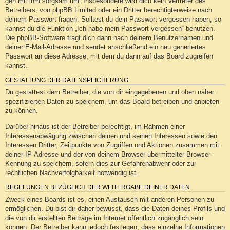
geh mit ihm sorgsam um. Insbesondere wird dich kein Vertreter des
Betreibers, von phpBB Limited oder ein Dritter berechtigterweise nach
deinem Passwort fragen. Solltest du dein Passwort vergessen haben, so
kannst du die Funktion „Ich habe mein Passwort vergessen“ benutzen.
Die phpBB-Software fragt dich dann nach deinem Benutzernamen und
deiner E-Mail-Adresse und sendet anschließend ein neu generiertes
Passwort an diese Adresse, mit dem du dann auf das Board zugreifen
kannst.
GESTATTUNG DER DATENSPEICHERUNG
Du gestattest dem Betreiber, die von dir eingegebenen und oben näher
spezifizierten Daten zu speichern, um das Board betreiben und anbieten
zu können.
Darüber hinaus ist der Betreiber berechtigt, im Rahmen einer
Interessenabwägung zwischen deinen und seinen Interessen sowie den
Interessen Dritter, Zeitpunkte von Zugriffen und Aktionen zusammen mit
deiner IP-Adresse und der von deinem Browser übermittelter Browser-
Kennung zu speichern, sofern dies zur Gefahrenabwehr oder zur
rechtlichen Nachverfolgbarkeit notwendig ist.
REGELUNGEN BEZÜGLICH DER WEITERGABE DEINER DATEN
Zweck eines Boards ist es, einen Austausch mit anderen Personen zu
ermöglichen. Du bist dir daher bewusst, dass die Daten deines Profils und
die von dir erstellten Beiträge im Internet öffentlich zugänglich sein
können. Der Betreiber kann jedoch festlegen, dass einzelne Informationen