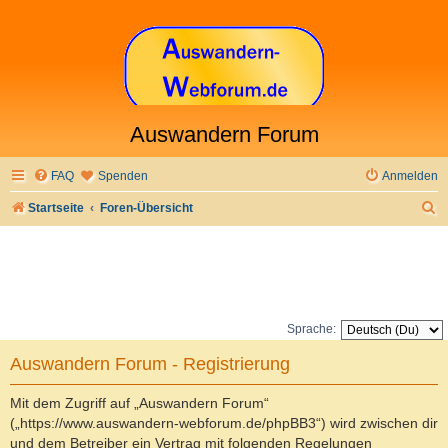
Auswandern Forum
FAQ
Spenden
Anmelden
S
Startseite
Foren-Übersicht
u
c
h
e
Sprache:
Auswandern Forum - Registrierung
Mit dem Zugriff auf „Auswandern Forum“
(„https://www.auswandern-webforum.de/phpBB3“) wird zwischen dir
und dem Betreiber ein Vertrag mit folgenden Regelungen