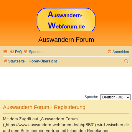
Auswandern Forum
FAQ
Spenden
Anmelden
S
Startseite
Foren-Übersicht
u
c
h
e
Sprache:
Auswandern Forum - Registrierung
Mit dem Zugriff auf „Auswandern Forum“
(„https://www.auswandern-webforum.de/phpBB3“) wird zwischen dir
und dem Betreiber ein Vertrag mit folgenden Regelungen