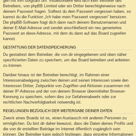
geh mit ihm sorgsam um. Insbesondere wird dich kein Vertreter des
Betreibers, von phpBB Limited oder ein Dritter berechtigterweise nach
deinem Passwort fragen. Solltest du dein Passwort vergessen haben, so
kannst du die Funktion „Ich habe mein Passwort vergessen“ benutzen.
Die phpBB-Software fragt dich dann nach deinem Benutzernamen und
deiner E-Mail-Adresse und sendet anschließend ein neu generiertes
Passwort an diese Adresse, mit dem du dann auf das Board zugreifen
kannst.
GESTATTUNG DER DATENSPEICHERUNG
Du gestattest dem Betreiber, die von dir eingegebenen und oben näher
spezifizierten Daten zu speichern, um das Board betreiben und anbieten
zu können.
Darüber hinaus ist der Betreiber berechtigt, im Rahmen einer
Interessenabwägung zwischen deinen und seinen Interessen sowie den
Interessen Dritter, Zeitpunkte von Zugriffen und Aktionen zusammen mit
deiner IP-Adresse und der von deinem Browser übermittelter Browser-
Kennung zu speichern, sofern dies zur Gefahrenabwehr oder zur
rechtlichen Nachverfolgbarkeit notwendig ist.
REGELUNGEN BEZÜGLICH DER WEITERGABE DEINER DATEN
Zweck eines Boards ist es, einen Austausch mit anderen Personen zu
ermöglichen. Du bist dir daher bewusst, dass die Daten deines Profils und
die von dir erstellten Beiträge im Internet öffentlich zugänglich sein
können. Der Betreiber kann jedoch festlegen, dass einzelne Informationen