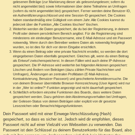
gelesenen Beiträge (zur Markierung dieser als gelesen/ungelesen; sofern du
nicht angemeldet bist) sowie Informationen über deine Teilnahme an Umfragen
(sofern du nicht angemeldet bist) gespeichert. Ferner werden deine Benutzer-ID,
ein Authentifizierungsschlüssel und eine Session-ID gespeichert. Die Cookies
haben standardmäßig eine Gültigkeit von einem Jahr. Alle Cookies kannst du
jederzeit über die Funktion „Alle Cookies löschen“ löschen.
Weiterhin werden die Daten gespeichert, die du bei der Registrierung, in deinem
Profil oder deinem persönlichem Bereich angibst. Für die Registrierung sind
mindestens ein eindeutiger Benutzername, eine E-Mail-Adresse und ein Passwort
notwendig. Wenn durch den Betreiber weitere Daten als notwendig festgelegt
wurden, so ist dies für dich vor deren Eingabe ersichtlich.
Wenn du einen Beitrag oder eine private Nachricht erstellst, so werden die dort
eingegebenen Daten ebenfalls gespeichert. Gleiches gilt, wenn du einen Beitrag
als Entwurf zwischenspeicherst. In diesen Fällen wird auch deine IP-Adresse
gespeichert. Die IP-Adresse wird weiterhin bei folgenden Aktionen gespeichert:
Löschen und Ändern von Beiträgen (dazu zählen Private Nachrichten und
Umfragen), Änderungen an zentralen Profildaten (E-Mail-Adresse,
Kontoaktivierung, Benutzer-Passwort) und gescheiterte Anmeldeversuche. Die
von deinem Browser übermittelte Browser-Kennzeichnung (User Agent) wird nur
in der „Wer ist online?“-Funktion angezeigt und nicht dauerhaft gespeichert.
Schließlich erfordern einzelne Funktionen des Boards, dass weitere Daten
gespeichert werden. Dazu gehören dein Abstimmungsverhalten bei Umfragen,
der Gelesen-Status von deinen Beiträgen oder explizit von dir gesetzte
Lesezeichen oder Benachrichtigungsfunktionen.
Dein Passwort wird mit einer Einwege-Verschlüsselung (Hash)
gespeichert, so dass es sicher ist. Jedoch wird dir empfohlen, dieses
Passwort nicht auf einer Vielzahl von Webseiten zu verwenden. Das
Passwort ist dein Schlüssel zu deinem Benutzerkonto für das Board, also