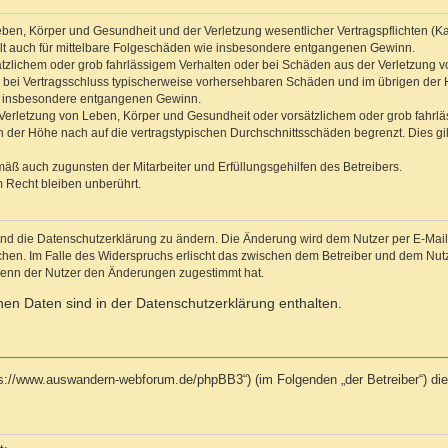
ben, Körper und Gesundheit und der Verletzung wesentlicher Vertragspflichten (Kard
gilt auch für mittelbare Folgeschäden wie insbesondere entgangenen Gewinn.
ätzlichem oder grob fahrlässigem Verhalten oder bei Schäden aus der Verletzung 
 die bei Vertragsschluss typischerweise vorhersehbaren Schäden und im übrigen de
wie insbesondere entgangenen Gewinn.
erletzung von Leben, Körper und Gesundheit oder vorsätzlichem oder grob fahrläs
der Höhe nach auf die vertragstypischen Durchschnittsschäden begrenzt. Dies gi
mäß auch zugunsten der Mitarbeiter und Erfüllungsgehilfen des Betreibers.
 Recht bleiben unberührt.
und die Datenschutzerklärung zu ändern. Die Änderung wird dem Nutzer per E-Mail m
chen. Im Falle des Widerspruchs erlischt das zwischen dem Betreiber und dem Nutze
wenn der Nutzer den Änderungen zugestimmt hat.
en Daten sind in der Datenschutzerklärung enthalten.
tps://www.auswandern-webforum.de/phpBB3“) (im Folgenden „der Betreiber“) d