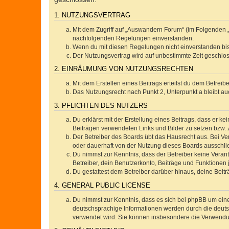
1. NUTZUNGSVERTRAG
Mit dem Zugriff auf „Auswandern Forum“ (im Folgenden „
nachfolgenden Regelungen einverstanden.
Wenn du mit diesen Regelungen nicht einverstanden bist,
Der Nutzungsvertrag wird auf unbestimmte Zeit geschlos
2. EINRÄUMUNG VON NUTZUNGSRECHTEN
Mit dem Erstellen eines Beitrags erteilst du dem Betrei
Das Nutzungsrecht nach Punkt 2, Unterpunkt a bleibt 
3. PFLICHTEN DES NUTZERS
Du erklärst mit der Erstellung eines Beitrags, dass er ke
Beiträgen verwendeten Links und Bilder zu setzen bzw.
Der Betreiber des Boards übt das Hausrecht aus. Bei V
oder dauerhaft von der Nutzung dieses Boards ausschlie
Du nimmst zur Kenntnis, dass der Betreiber keine Verantw
Betreiber, dein Benutzerkonto, Beiträge und Funktionen 
Du gestattest dem Betreiber darüber hinaus, deine Beit
4. GENERAL PUBLIC LICENSE
Du nimmst zur Kenntnis, dass es sich bei phpBB um eine
deutschsprachige Informationen werden durch die deuts
verwendet wird. Sie können insbesondere die Verwendun