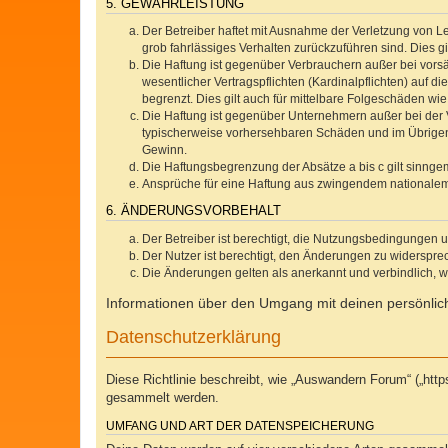
5. GEWÄHRLEISTUNG
Der Betreiber haftet mit Ausnahme der Verletzung von Le
grob fahrlässiges Verhalten zurückzuführen sind. Dies 
Die Haftung ist gegenüber Verbrauchern außer bei vors
wesentlicher Vertragspflichten (Kardinalpflichten) auf
begrenzt. Dies gilt auch für mittelbare Folgeschäden 
Die Haftung ist gegenüber Unternehmern außer bei der V
typischerweise vorhersehbaren Schäden und im Übrigen 
Gewinn.
Die Haftungsbegrenzung der Absätze a bis c gilt sinnge
Ansprüche für eine Haftung aus zwingendem nationalem
6. ÄNDERUNGSVORBEHALT
Der Betreiber ist berechtigt, die Nutzungsbedingungen 
Der Nutzer ist berechtigt, den Änderungen zu widerspre
Die Änderungen gelten als anerkannt und verbindlich, 
Informationen über den Umgang mit deinen persönlich
Datenschutzerklärung
Diese Richtlinie beschreibt, wie „Auswandern Forum“ („ht
gesammelt werden.
UMFANG UND ART DER DATENSPEICHERUNG