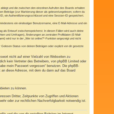
 ablegt und die zwischen den einzelnen Aufrufen des Boards erhalten
enen Beiträge (zur Markierung dieser als gelesen/ungelesen; sofern du
D, ein Authentifizierungsschlüssel und eine Session-ID gespeichert.
d mindestens ein eindeutiger Benutzername, eine E-Mail-Adresse und ein
rag als Entwurf zwischenspeicherst. In diesen Fällen wird auch deine
hten und Umfragen), Änderungen an zentralen Profildaten (E-Mail-
) wird nur in der „Wer ist online?“-Funktion angezeigt und nicht
Gelesen-Status von deinen Beiträgen oder explizit von dir gesetzte
swort nicht auf einer Vielzahl von Webseiten zu
ich kein Vertreter des Betreibers, von phpBB Limited oder
h habe mein Passwort vergessen“ benutzen. Die phpBB-
t an diese Adresse, mit dem du dann auf das Board
nbieten zu können.
essen Dritter, Zeitpunkte von Zugriffen und Aktionen
hr oder zur rechtlichen Nachverfolgbarkeit notwendig ist.
ls und die von dir erstellten Beiträge im Internet