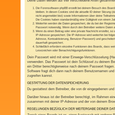
Deine Daten werden auf vier verschiedene Arten gesammel
Die Forensoftware phpBB erstellt bei deinem Besuch des Boards
bleiben. In diesen Cookies sind die aktuelle ID deiner Sitzung 
nicht angemeldet bist) sowie Informationen über deine Teilnahm
Die Cookies haben standardmäßig eine Gültigkeit von einem Jahr
Weiterhin werden die Daten gespeichert, die du bei der Registr
Passwort notwendig. Wenn durch den Betreiber weitere Daten als 
Wenn du einen Beitrag oder eine private Nachricht erstellst, so
IP-Adresse gespeichert. Die IP-Adresse wird weiterhin bei fol
Adresse, Kontoaktivierung, Benutzer-Passwort) und gescheitert
dauerhaft gespeichert.
Schließlich erfordern einzelne Funktionen des Boards, dass we
Lesezeichen oder Benachrichtigungsfunktionen.
Dein Passwort wird mit einer Einwege-Verschlüsselung (Has
verwenden. Das Passwort ist dein Schlüssel zu deinem Ben
ein Dritter berechtigterweise nach deinem Passwort frage
Software fragt dich dann nach deinem Benutzernamen und 
zugreifen kannst.
GESTATTUNG DER DATENSPEICHERUNG
Du gestattest dem Betreiber, die von dir eingegebenen und
Darüber hinaus ist der Betreiber berechtigt, im Rahmen ei
zusammen mit deiner IP-Adresse und der von deinem Browse
REGELUNGEN BEZÜGLICH DER WEITERGABE DEINER DA
Zweck eines Boards ist es, einen Austausch mit anderen Per