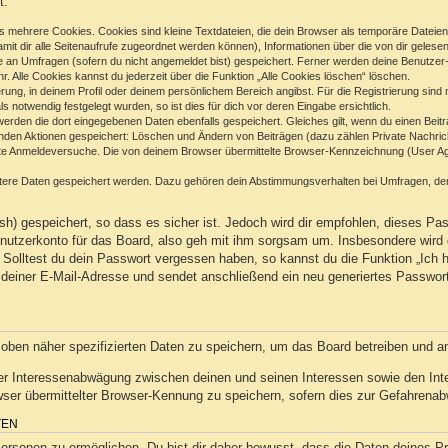
t:
 mehrere Cookies. Cookies sind kleine Textdateien, die dein Browser als temporäre Dateien
(damit dir alle Seitenaufrufe zugeordnet werden können), Informationen über die von dir geles
e an Umfragen (sofern du nicht angemeldet bist) gespeichert. Ferner werden deine Benutzer-I
. Alle Cookies kannst du jederzeit über die Funktion „Alle Cookies löschen“ löschen.
ierung, in deinem Profil oder deinem persönlichem Bereich angibst. Für die Registrierung sin
notwendig festgelegt wurden, so ist dies für dich vor deren Eingabe ersichtlich.
 werden die dort eingegebenen Daten ebenfalls gespeichert. Gleiches gilt, wenn du einen Beit
genden Aktionen gespeichert: Löschen und Ändern von Beiträgen (dazu zählen Private Nachric
e Anmeldeversuche. Die von deinem Browser übermittelte Browser-Kennzeichnung (User Agent
itere Daten gespeichert werden. Dazu gehören dein Abstimmungsverhalten bei Umfragen, der 
h) gespeichert, so dass es sicher ist. Jedoch wird dir empfohlen, dieses Pas
utzerkonto für das Board, also geh mit ihm sorgsam um. Insbesondere wird d
n. Solltest du dein Passwort vergessen haben, so kannst du die Funktion „Ic
deiner E-Mail-Adresse und sendet anschließend ein neu generiertes Passwor
 oben näher spezifizierten Daten zu speichern, um das Board betreiben und a
ner Interessenabwägung zwischen deinen und seinen Interessen sowie den Inter
r übermittelter Browser-Kennung zu speichern, sofern dies zur Gefahrenabwe
TEN
sonen zu ermöglichen. Du bist dir daher bewusst, dass die Daten deines Profi