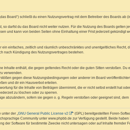
das Board“) schließt du einen Nutzungsvertrag mit dem Betreiber des Boards ab (im
 so darfst du das Board nicht weiter nutzen. Für die Nutzung des Boards gelten jew
sen und kann von beiden Seiten ohne Einhaltung einer Frist jederzeit gekündigt w
ber ein einfaches, zeitlich und räumlich unbeschränktes und unentgeltliches Recht
auch nach Kündigung des Nutzungsvertrages bestehen.
ine Inhalte enthält, die gegen geltendes Recht oder die guten Sitten verstoßen. Du 
 zu verwenden.
erstößen gegen diese Nutzungsbedingungen oder anderer im Board veröffentlichte
ßen und dir ein Hausverbot erteilen.
ortung für die Inhalte von Beiträgen übernimmt, die er nicht selbst erstellt hat od
jederzeit zu löschen oder zu sperren.
räge abzuändern, sofern sie gegen o. g. Regeln verstoßen oder geeignet sind, dem
 unter der „
GNU General Public License v2
“ (GPL) bereitgestellten Foren-Sof
chsprachige Community unter www.phpbb.de zur Verfügung gestellt. Beide haben ke
g der Software für bestimmte Zwecke nicht untersagen oder auf Inhalte fremder F