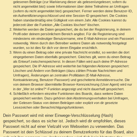
gelesenen Beiträge (zur Markierung dieser als gelesen/ungelesen; sofern du
nicht angemeldet bist) sowie Informationen über deine Teilnahme an Umfragen
(sofern du nicht angemeldet bist) gespeichert. Ferner werden deine Benutzer-ID,
ein Authentifizierungsschlüssel und eine Session-ID gespeichert. Die Cookies
haben standardmäßig eine Gültigkeit von einem Jahr. Alle Cookies kannst du
jederzeit über die Funktion „Alle Cookies löschen“ löschen.
Weiterhin werden die Daten gespeichert, die du bei der Registrierung, in deinem
Profil oder deinem persönlichem Bereich angibst. Für die Registrierung sind
mindestens ein eindeutiger Benutzername, eine E-Mail-Adresse und ein Passwort
notwendig. Wenn durch den Betreiber weitere Daten als notwendig festgelegt
wurden, so ist dies für dich vor deren Eingabe ersichtlich.
Wenn du einen Beitrag oder eine private Nachricht erstellst, so werden die dort
eingegebenen Daten ebenfalls gespeichert. Gleiches gilt, wenn du einen Beitrag
als Entwurf zwischenspeicherst. In diesen Fällen wird auch deine IP-Adresse
gespeichert. Die IP-Adresse wird weiterhin bei folgenden Aktionen gespeichert:
Löschen und Ändern von Beiträgen (dazu zählen Private Nachrichten und
Umfragen), Änderungen an zentralen Profildaten (E-Mail-Adresse,
Kontoaktivierung, Benutzer-Passwort) und gescheiterte Anmeldeversuche. Die
von deinem Browser übermittelte Browser-Kennzeichnung (User Agent) wird nur
in der „Wer ist online?“-Funktion angezeigt und nicht dauerhaft gespeichert.
Schließlich erfordern einzelne Funktionen des Boards, dass weitere Daten
gespeichert werden. Dazu gehören dein Abstimmungsverhalten bei Umfragen,
der Gelesen-Status von deinen Beiträgen oder explizit von dir gesetzte
Lesezeichen oder Benachrichtigungsfunktionen.
Dein Passwort wird mit einer Einwege-Verschlüsselung (Hash)
gespeichert, so dass es sicher ist. Jedoch wird dir empfohlen, dieses
Passwort nicht auf einer Vielzahl von Webseiten zu verwenden. Das
Passwort ist dein Schlüssel zu deinem Benutzerkonto für das Board, also