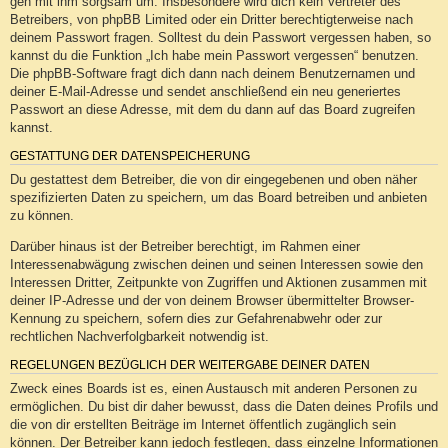
geh mit ihm sorgsam um. Insbesondere wird dich kein Vertreter des
Betreibers, von phpBB Limited oder ein Dritter berechtigterweise nach
deinem Passwort fragen. Solltest du dein Passwort vergessen haben, so
kannst du die Funktion „Ich habe mein Passwort vergessen“ benutzen.
Die phpBB-Software fragt dich dann nach deinem Benutzernamen und
deiner E-Mail-Adresse und sendet anschließend ein neu generiertes
Passwort an diese Adresse, mit dem du dann auf das Board zugreifen
kannst.
GESTATTUNG DER DATENSPEICHERUNG
Du gestattest dem Betreiber, die von dir eingegebenen und oben näher
spezifizierten Daten zu speichern, um das Board betreiben und anbieten
zu können.
Darüber hinaus ist der Betreiber berechtigt, im Rahmen einer
Interessenabwägung zwischen deinen und seinen Interessen sowie den
Interessen Dritter, Zeitpunkte von Zugriffen und Aktionen zusammen mit
deiner IP-Adresse und der von deinem Browser übermittelter Browser-
Kennung zu speichern, sofern dies zur Gefahrenabwehr oder zur
rechtlichen Nachverfolgbarkeit notwendig ist.
REGELUNGEN BEZÜGLICH DER WEITERGABE DEINER DATEN
Zweck eines Boards ist es, einen Austausch mit anderen Personen zu
ermöglichen. Du bist dir daher bewusst, dass die Daten deines Profils und
die von dir erstellten Beiträge im Internet öffentlich zugänglich sein
können. Der Betreiber kann jedoch festlegen, dass einzelne Informationen