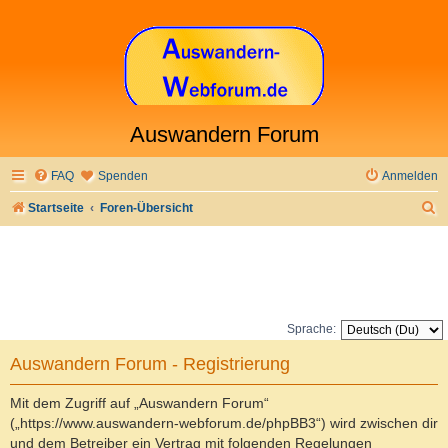
Auswandern Forum
FAQ
Spenden
Anmelden
S
Startseite
Foren-Übersicht
u
c
h
e
Sprache:
Auswandern Forum - Registrierung
Mit dem Zugriff auf „Auswandern Forum“
(„https://www.auswandern-webforum.de/phpBB3“) wird zwischen dir
und dem Betreiber ein Vertrag mit folgenden Regelungen