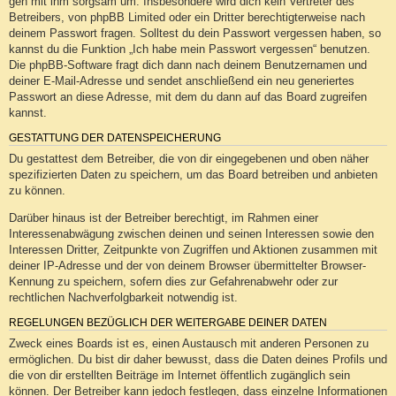
geh mit ihm sorgsam um. Insbesondere wird dich kein Vertreter des
Betreibers, von phpBB Limited oder ein Dritter berechtigterweise nach
deinem Passwort fragen. Solltest du dein Passwort vergessen haben, so
kannst du die Funktion „Ich habe mein Passwort vergessen“ benutzen.
Die phpBB-Software fragt dich dann nach deinem Benutzernamen und
deiner E-Mail-Adresse und sendet anschließend ein neu generiertes
Passwort an diese Adresse, mit dem du dann auf das Board zugreifen
kannst.
GESTATTUNG DER DATENSPEICHERUNG
Du gestattest dem Betreiber, die von dir eingegebenen und oben näher
spezifizierten Daten zu speichern, um das Board betreiben und anbieten
zu können.
Darüber hinaus ist der Betreiber berechtigt, im Rahmen einer
Interessenabwägung zwischen deinen und seinen Interessen sowie den
Interessen Dritter, Zeitpunkte von Zugriffen und Aktionen zusammen mit
deiner IP-Adresse und der von deinem Browser übermittelter Browser-
Kennung zu speichern, sofern dies zur Gefahrenabwehr oder zur
rechtlichen Nachverfolgbarkeit notwendig ist.
REGELUNGEN BEZÜGLICH DER WEITERGABE DEINER DATEN
Zweck eines Boards ist es, einen Austausch mit anderen Personen zu
ermöglichen. Du bist dir daher bewusst, dass die Daten deines Profils und
die von dir erstellten Beiträge im Internet öffentlich zugänglich sein
können. Der Betreiber kann jedoch festlegen, dass einzelne Informationen