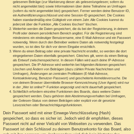
gelesenen Beiträge (zur Markierung dieser als gelesen/ungelesen; sofern du
nicht angemeldet bist) sowie Informationen über deine Teilnahme an Umfragen
(sofern du nicht angemeldet bist) gespeichert. Ferner werden deine Benutzer-ID,
ein Authentifizierungsschlüssel und eine Session-ID gespeichert. Die Cookies
haben standardmäßig eine Gültigkeit von einem Jahr. Alle Cookies kannst du
jederzeit über die Funktion „Alle Cookies löschen“ löschen.
Weiterhin werden die Daten gespeichert, die du bei der Registrierung, in deinem
Profil oder deinem persönlichem Bereich angibst. Für die Registrierung sind
mindestens ein eindeutiger Benutzername, eine E-Mail-Adresse und ein Passwort
notwendig. Wenn durch den Betreiber weitere Daten als notwendig festgelegt
wurden, so ist dies für dich vor deren Eingabe ersichtlich.
Wenn du einen Beitrag oder eine private Nachricht erstellst, so werden die dort
eingegebenen Daten ebenfalls gespeichert. Gleiches gilt, wenn du einen Beitrag
als Entwurf zwischenspeicherst. In diesen Fällen wird auch deine IP-Adresse
gespeichert. Die IP-Adresse wird weiterhin bei folgenden Aktionen gespeichert:
Löschen und Ändern von Beiträgen (dazu zählen Private Nachrichten und
Umfragen), Änderungen an zentralen Profildaten (E-Mail-Adresse,
Kontoaktivierung, Benutzer-Passwort) und gescheiterte Anmeldeversuche. Die
von deinem Browser übermittelte Browser-Kennzeichnung (User Agent) wird nur
in der „Wer ist online?“-Funktion angezeigt und nicht dauerhaft gespeichert.
Schließlich erfordern einzelne Funktionen des Boards, dass weitere Daten
gespeichert werden. Dazu gehören dein Abstimmungsverhalten bei Umfragen,
der Gelesen-Status von deinen Beiträgen oder explizit von dir gesetzte
Lesezeichen oder Benachrichtigungsfunktionen.
Dein Passwort wird mit einer Einwege-Verschlüsselung (Hash)
gespeichert, so dass es sicher ist. Jedoch wird dir empfohlen, dieses
Passwort nicht auf einer Vielzahl von Webseiten zu verwenden. Das
Passwort ist dein Schlüssel zu deinem Benutzerkonto für das Board, also