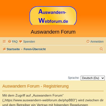
Auswandern Forum
FAQ
Spenden
Anmelden
S
Startseite
Foren-Übersicht
u
c
h
e
Sprache:
Auswandern Forum - Registrierung
Mit dem Zugriff auf „Auswandern Forum“
(„https://www.auswandern-webforum.de/phpBB3“) wird zwischen dir
und dem Betreiber ein Vertrag mit folgenden Regelungen