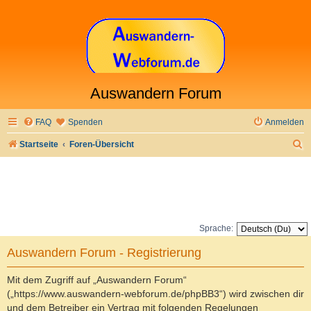
Auswandern Forum
FAQ
Spenden
Anmelden
S
Startseite
Foren-Übersicht
u
c
h
e
Sprache:
Auswandern Forum - Registrierung
Mit dem Zugriff auf „Auswandern Forum“
(„https://www.auswandern-webforum.de/phpBB3“) wird zwischen dir
und dem Betreiber ein Vertrag mit folgenden Regelungen