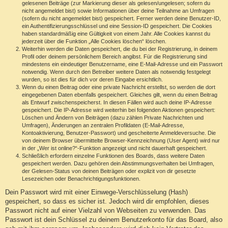
gelesenen Beiträge (zur Markierung dieser als gelesen/ungelesen; sofern du
nicht angemeldet bist) sowie Informationen über deine Teilnahme an Umfragen
(sofern du nicht angemeldet bist) gespeichert. Ferner werden deine Benutzer-ID,
ein Authentifizierungsschlüssel und eine Session-ID gespeichert. Die Cookies
haben standardmäßig eine Gültigkeit von einem Jahr. Alle Cookies kannst du
jederzeit über die Funktion „Alle Cookies löschen“ löschen.
Weiterhin werden die Daten gespeichert, die du bei der Registrierung, in deinem
Profil oder deinem persönlichem Bereich angibst. Für die Registrierung sind
mindestens ein eindeutiger Benutzername, eine E-Mail-Adresse und ein Passwort
notwendig. Wenn durch den Betreiber weitere Daten als notwendig festgelegt
wurden, so ist dies für dich vor deren Eingabe ersichtlich.
Wenn du einen Beitrag oder eine private Nachricht erstellst, so werden die dort
eingegebenen Daten ebenfalls gespeichert. Gleiches gilt, wenn du einen Beitrag
als Entwurf zwischenspeicherst. In diesen Fällen wird auch deine IP-Adresse
gespeichert. Die IP-Adresse wird weiterhin bei folgenden Aktionen gespeichert:
Löschen und Ändern von Beiträgen (dazu zählen Private Nachrichten und
Umfragen), Änderungen an zentralen Profildaten (E-Mail-Adresse,
Kontoaktivierung, Benutzer-Passwort) und gescheiterte Anmeldeversuche. Die
von deinem Browser übermittelte Browser-Kennzeichnung (User Agent) wird nur
in der „Wer ist online?“-Funktion angezeigt und nicht dauerhaft gespeichert.
Schließlich erfordern einzelne Funktionen des Boards, dass weitere Daten
gespeichert werden. Dazu gehören dein Abstimmungsverhalten bei Umfragen,
der Gelesen-Status von deinen Beiträgen oder explizit von dir gesetzte
Lesezeichen oder Benachrichtigungsfunktionen.
Dein Passwort wird mit einer Einwege-Verschlüsselung (Hash)
gespeichert, so dass es sicher ist. Jedoch wird dir empfohlen, dieses
Passwort nicht auf einer Vielzahl von Webseiten zu verwenden. Das
Passwort ist dein Schlüssel zu deinem Benutzerkonto für das Board, also