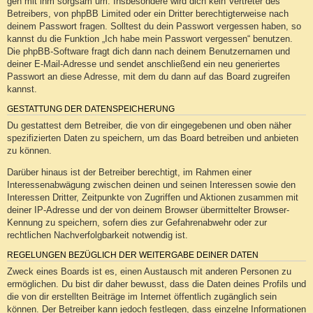
geh mit ihm sorgsam um. Insbesondere wird dich kein Vertreter des
Betreibers, von phpBB Limited oder ein Dritter berechtigterweise nach
deinem Passwort fragen. Solltest du dein Passwort vergessen haben, so
kannst du die Funktion „Ich habe mein Passwort vergessen“ benutzen.
Die phpBB-Software fragt dich dann nach deinem Benutzernamen und
deiner E-Mail-Adresse und sendet anschließend ein neu generiertes
Passwort an diese Adresse, mit dem du dann auf das Board zugreifen
kannst.
GESTATTUNG DER DATENSPEICHERUNG
Du gestattest dem Betreiber, die von dir eingegebenen und oben näher
spezifizierten Daten zu speichern, um das Board betreiben und anbieten
zu können.
Darüber hinaus ist der Betreiber berechtigt, im Rahmen einer
Interessenabwägung zwischen deinen und seinen Interessen sowie den
Interessen Dritter, Zeitpunkte von Zugriffen und Aktionen zusammen mit
deiner IP-Adresse und der von deinem Browser übermittelter Browser-
Kennung zu speichern, sofern dies zur Gefahrenabwehr oder zur
rechtlichen Nachverfolgbarkeit notwendig ist.
REGELUNGEN BEZÜGLICH DER WEITERGABE DEINER DATEN
Zweck eines Boards ist es, einen Austausch mit anderen Personen zu
ermöglichen. Du bist dir daher bewusst, dass die Daten deines Profils und
die von dir erstellten Beiträge im Internet öffentlich zugänglich sein
können. Der Betreiber kann jedoch festlegen, dass einzelne Informationen