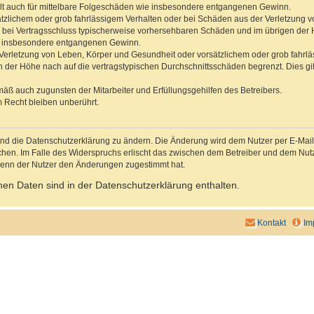
gilt auch für mittelbare Folgeschäden wie insbesondere entgangenen Gewinn.
ätzlichem oder grob fahrlässigem Verhalten oder bei Schäden aus der Verletzung 
 die bei Vertragsschluss typischerweise vorhersehbaren Schäden und im übrigen de
wie insbesondere entgangenen Gewinn.
erletzung von Leben, Körper und Gesundheit oder vorsätzlichem oder grob fahrläs
der Höhe nach auf die vertragstypischen Durchschnittsschäden begrenzt. Dies gi
mäß auch zugunsten der Mitarbeiter und Erfüllungsgehilfen des Betreibers.
 Recht bleiben unberührt.
und die Datenschutzerklärung zu ändern. Die Änderung wird dem Nutzer per E-Mail m
chen. Im Falle des Widerspruchs erlischt das zwischen dem Betreiber und dem Nutze
wenn der Nutzer den Änderungen zugestimmt hat.
en Daten sind in der Datenschutzerklärung enthalten.
Kontakt
Im