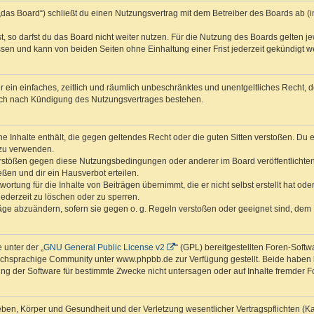
das Board“) schließt du einen Nutzungsvertrag mit dem Betreiber des Boards ab (im
 so darfst du das Board nicht weiter nutzen. Für die Nutzung des Boards gelten jew
sen und kann von beiden Seiten ohne Einhaltung einer Frist jederzeit gekündigt w
ber ein einfaches, zeitlich und räumlich unbeschränktes und unentgeltliches Recht
auch nach Kündigung des Nutzungsvertrages bestehen.
ine Inhalte enthält, die gegen geltendes Recht oder die guten Sitten verstoßen. Du 
 zu verwenden.
erstößen gegen diese Nutzungsbedingungen oder anderer im Board veröffentlichte
ßen und dir ein Hausverbot erteilen.
ortung für die Inhalte von Beiträgen übernimmt, die er nicht selbst erstellt hat od
jederzeit zu löschen oder zu sperren.
räge abzuändern, sofern sie gegen o. g. Regeln verstoßen oder geeignet sind, dem
 unter der „
GNU General Public License v2
“ (GPL) bereitgestellten Foren-Sof
chsprachige Community unter www.phpbb.de zur Verfügung gestellt. Beide haben ke
g der Software für bestimmte Zwecke nicht untersagen oder auf Inhalte fremder F
ben, Körper und Gesundheit und der Verletzung wesentlicher Vertragspflichten (Kard