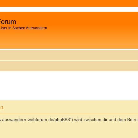
Forum
 User in Sachen Auswandern
en
ww.auswandern-webforum.de/phpBB3“) wird zwischen dir und dem Betrei