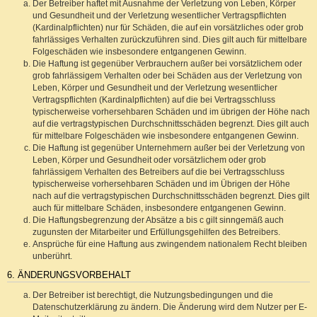
Der Betreiber haftet mit Ausnahme der Verletzung von Leben, Körper
und Gesundheit und der Verletzung wesentlicher Vertragspflichten
(Kardinalpflichten) nur für Schäden, die auf ein vorsätzliches oder grob
fahrlässiges Verhalten zurückzuführen sind. Dies gilt auch für mittelbare
Folgeschäden wie insbesondere entgangenen Gewinn.
Die Haftung ist gegenüber Verbrauchern außer bei vorsätzlichem oder
grob fahrlässigem Verhalten oder bei Schäden aus der Verletzung von
Leben, Körper und Gesundheit und der Verletzung wesentlicher
Vertragspflichten (Kardinalpflichten) auf die bei Vertragsschluss
typischerweise vorhersehbaren Schäden und im übrigen der Höhe nach
auf die vertragstypischen Durchschnittsschäden begrenzt. Dies gilt auch
für mittelbare Folgeschäden wie insbesondere entgangenen Gewinn.
Die Haftung ist gegenüber Unternehmern außer bei der Verletzung von
Leben, Körper und Gesundheit oder vorsätzlichem oder grob
fahrlässigem Verhalten des Betreibers auf die bei Vertragsschluss
typischerweise vorhersehbaren Schäden und im Übrigen der Höhe
nach auf die vertragstypischen Durchschnittsschäden begrenzt. Dies gilt
auch für mittelbare Schäden, insbesondere entgangenen Gewinn.
Die Haftungsbegrenzung der Absätze a bis c gilt sinngemäß auch
zugunsten der Mitarbeiter und Erfüllungsgehilfen des Betreibers.
Ansprüche für eine Haftung aus zwingendem nationalem Recht bleiben
unberührt.
6. ÄNDERUNGSVORBEHALT
Der Betreiber ist berechtigt, die Nutzungsbedingungen und die
Datenschutzerklärung zu ändern. Die Änderung wird dem Nutzer per E-