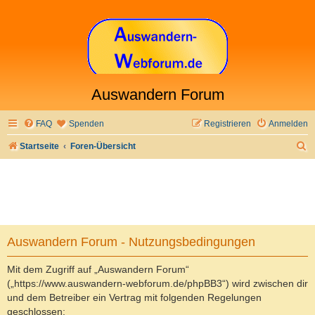
Auswandern Forum
FAQ
Spenden
Registrieren
Anmelden
S
Startseite
Foren-Übersicht
u
c
h
e
Auswandern Forum - Nutzungsbedingungen
Mit dem Zugriff auf „Auswandern Forum“
(„https://www.auswandern-webforum.de/phpBB3“) wird zwischen dir
und dem Betreiber ein Vertrag mit folgenden Regelungen
geschlossen: