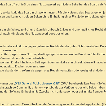
das Board“) schließt du einen Nutzungsvertrag mit dem Betreiber des Boards ab (im
 so darfst du das Board nicht weiter nutzen. Für die Nutzung des Boards gelten jew
sen und kann von beiden Seiten ohne Einhaltung einer Frist jederzeit gekündigt w
ber ein einfaches, zeitlich und räumlich unbeschränktes und unentgeltliches Recht
auch nach Kündigung des Nutzungsvertrages bestehen.
ine Inhalte enthält, die gegen geltendes Recht oder die guten Sitten verstoßen. Du 
 zu verwenden.
erstößen gegen diese Nutzungsbedingungen oder anderer im Board veröffentlichte
ßen und dir ein Hausverbot erteilen.
ortung für die Inhalte von Beiträgen übernimmt, die er nicht selbst erstellt hat od
jederzeit zu löschen oder zu sperren.
räge abzuändern, sofern sie gegen o. g. Regeln verstoßen oder geeignet sind, dem
 unter der „
GNU General Public License v2
“ (GPL) bereitgestellten Foren-Sof
chsprachige Community unter www.phpbb.de zur Verfügung gestellt. Beide haben ke
g der Software für bestimmte Zwecke nicht untersagen oder auf Inhalte fremder F
ben, Körper und Gesundheit und der Verletzung wesentlicher Vertragspflichten (Kard