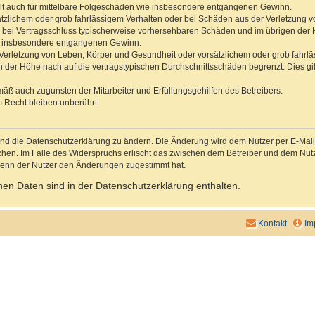
gilt auch für mittelbare Folgeschäden wie insbesondere entgangenen Gewinn.
ätzlichem oder grob fahrlässigem Verhalten oder bei Schäden aus der Verletzung 
 die bei Vertragsschluss typischerweise vorhersehbaren Schäden und im übrigen de
wie insbesondere entgangenen Gewinn.
erletzung von Leben, Körper und Gesundheit oder vorsätzlichem oder grob fahrläs
der Höhe nach auf die vertragstypischen Durchschnittsschäden begrenzt. Dies gi
mäß auch zugunsten der Mitarbeiter und Erfüllungsgehilfen des Betreibers.
 Recht bleiben unberührt.
und die Datenschutzerklärung zu ändern. Die Änderung wird dem Nutzer per E-Mail m
chen. Im Falle des Widerspruchs erlischt das zwischen dem Betreiber und dem Nutze
wenn der Nutzer den Änderungen zugestimmt hat.
en Daten sind in der Datenschutzerklärung enthalten.
Kontakt
Im