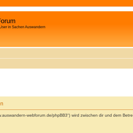
Forum
 User in Sachen Auswandern
en
ww.auswandern-webforum.de/phpBB3“) wird zwischen dir und dem Betrei