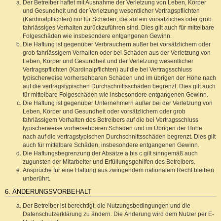
Der Betreiber haftet mit Ausnahme der Verletzung von Leben, Körper
und Gesundheit und der Verletzung wesentlicher Vertragspflichten
(Kardinalpflichten) nur für Schäden, die auf ein vorsätzliches oder grob
fahrlässiges Verhalten zurückzuführen sind. Dies gilt auch für mittelbare
Folgeschäden wie insbesondere entgangenen Gewinn.
Die Haftung ist gegenüber Verbrauchern außer bei vorsätzlichem oder
grob fahrlässigem Verhalten oder bei Schäden aus der Verletzung von
Leben, Körper und Gesundheit und der Verletzung wesentlicher
Vertragspflichten (Kardinalpflichten) auf die bei Vertragsschluss
typischerweise vorhersehbaren Schäden und im übrigen der Höhe nach
auf die vertragstypischen Durchschnittsschäden begrenzt. Dies gilt auch
für mittelbare Folgeschäden wie insbesondere entgangenen Gewinn.
Die Haftung ist gegenüber Unternehmern außer bei der Verletzung von
Leben, Körper und Gesundheit oder vorsätzlichem oder grob
fahrlässigem Verhalten des Betreibers auf die bei Vertragsschluss
typischerweise vorhersehbaren Schäden und im Übrigen der Höhe
nach auf die vertragstypischen Durchschnittsschäden begrenzt. Dies gilt
auch für mittelbare Schäden, insbesondere entgangenen Gewinn.
Die Haftungsbegrenzung der Absätze a bis c gilt sinngemäß auch
zugunsten der Mitarbeiter und Erfüllungsgehilfen des Betreibers.
Ansprüche für eine Haftung aus zwingendem nationalem Recht bleiben
unberührt.
6. ÄNDERUNGSVORBEHALT
Der Betreiber ist berechtigt, die Nutzungsbedingungen und die
Datenschutzerklärung zu ändern. Die Änderung wird dem Nutzer per E-