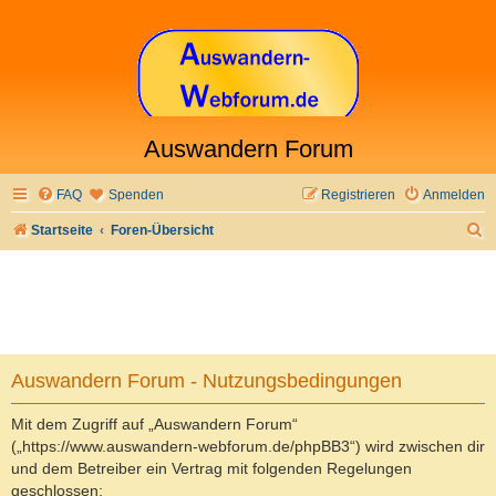
Auswandern Forum
FAQ
Spenden
Registrieren
Anmelden
S
Startseite
Foren-Übersicht
u
c
h
e
Auswandern Forum - Nutzungsbedingungen
Mit dem Zugriff auf „Auswandern Forum“
(„https://www.auswandern-webforum.de/phpBB3“) wird zwischen dir
und dem Betreiber ein Vertrag mit folgenden Regelungen
geschlossen: