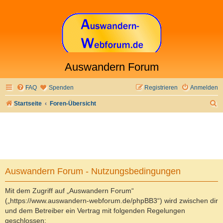
Auswandern Forum
FAQ
Spenden
Registrieren
Anmelden
S
Startseite
Foren-Übersicht
u
c
h
e
Auswandern Forum - Nutzungsbedingungen
Mit dem Zugriff auf „Auswandern Forum“
(„https://www.auswandern-webforum.de/phpBB3“) wird zwischen dir
und dem Betreiber ein Vertrag mit folgenden Regelungen
geschlossen: