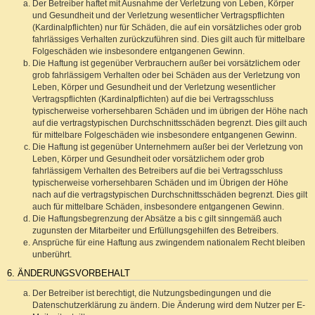
Der Betreiber haftet mit Ausnahme der Verletzung von Leben, Körper
und Gesundheit und der Verletzung wesentlicher Vertragspflichten
(Kardinalpflichten) nur für Schäden, die auf ein vorsätzliches oder grob
fahrlässiges Verhalten zurückzuführen sind. Dies gilt auch für mittelbare
Folgeschäden wie insbesondere entgangenen Gewinn.
Die Haftung ist gegenüber Verbrauchern außer bei vorsätzlichem oder
grob fahrlässigem Verhalten oder bei Schäden aus der Verletzung von
Leben, Körper und Gesundheit und der Verletzung wesentlicher
Vertragspflichten (Kardinalpflichten) auf die bei Vertragsschluss
typischerweise vorhersehbaren Schäden und im übrigen der Höhe nach
auf die vertragstypischen Durchschnittsschäden begrenzt. Dies gilt auch
für mittelbare Folgeschäden wie insbesondere entgangenen Gewinn.
Die Haftung ist gegenüber Unternehmern außer bei der Verletzung von
Leben, Körper und Gesundheit oder vorsätzlichem oder grob
fahrlässigem Verhalten des Betreibers auf die bei Vertragsschluss
typischerweise vorhersehbaren Schäden und im Übrigen der Höhe
nach auf die vertragstypischen Durchschnittsschäden begrenzt. Dies gilt
auch für mittelbare Schäden, insbesondere entgangenen Gewinn.
Die Haftungsbegrenzung der Absätze a bis c gilt sinngemäß auch
zugunsten der Mitarbeiter und Erfüllungsgehilfen des Betreibers.
Ansprüche für eine Haftung aus zwingendem nationalem Recht bleiben
unberührt.
6. ÄNDERUNGSVORBEHALT
Der Betreiber ist berechtigt, die Nutzungsbedingungen und die
Datenschutzerklärung zu ändern. Die Änderung wird dem Nutzer per E-