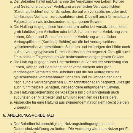
Der Betreiber haftet mit Ausnahme der Verletzung von Leben, Körper
und Gesundheit und der Verletzung wesentlicher Vertragspflichten
(Kardinalpflichten) nur für Schäden, die auf ein vorsätzliches oder grob
fahrlässiges Verhalten zurückzuführen sind. Dies gilt auch für mittelbare
Folgeschäden wie insbesondere entgangenen Gewinn.
Die Haftung ist gegenüber Verbrauchern außer bei vorsätzlichem oder
grob fahrlässigem Verhalten oder bei Schäden aus der Verletzung von
Leben, Körper und Gesundheit und der Verletzung wesentlicher
Vertragspflichten (Kardinalpflichten) auf die bei Vertragsschluss
typischerweise vorhersehbaren Schäden und im übrigen der Höhe nach
auf die vertragstypischen Durchschnittsschäden begrenzt. Dies gilt auch
für mittelbare Folgeschäden wie insbesondere entgangenen Gewinn.
Die Haftung ist gegenüber Unternehmern außer bei der Verletzung von
Leben, Körper und Gesundheit oder vorsätzlichem oder grob
fahrlässigem Verhalten des Betreibers auf die bei Vertragsschluss
typischerweise vorhersehbaren Schäden und im Übrigen der Höhe
nach auf die vertragstypischen Durchschnittsschäden begrenzt. Dies gilt
auch für mittelbare Schäden, insbesondere entgangenen Gewinn.
Die Haftungsbegrenzung der Absätze a bis c gilt sinngemäß auch
zugunsten der Mitarbeiter und Erfüllungsgehilfen des Betreibers.
Ansprüche für eine Haftung aus zwingendem nationalem Recht bleiben
unberührt.
6. ÄNDERUNGSVORBEHALT
Der Betreiber ist berechtigt, die Nutzungsbedingungen und die
Datenschutzerklärung zu ändern. Die Änderung wird dem Nutzer per E-