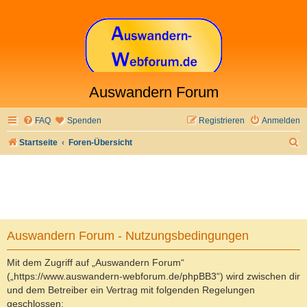
Auswandern Forum
FAQ
Spenden
Registrieren
Anmelden
S
Startseite
Foren-Übersicht
u
c
h
e
Auswandern Forum - Nutzungsbedingungen
Mit dem Zugriff auf „Auswandern Forum“
(„https://www.auswandern-webforum.de/phpBB3“) wird zwischen dir
und dem Betreiber ein Vertrag mit folgenden Regelungen
geschlossen: