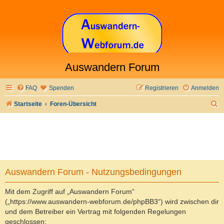
Auswandern Forum
FAQ
Spenden
Registrieren
Anmelden
S
Startseite
Foren-Übersicht
u
c
h
e
Auswandern Forum - Nutzungsbedingungen
Mit dem Zugriff auf „Auswandern Forum“
(„https://www.auswandern-webforum.de/phpBB3“) wird zwischen dir
und dem Betreiber ein Vertrag mit folgenden Regelungen
geschlossen: