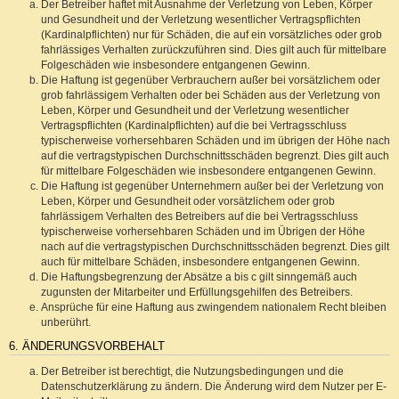
Der Betreiber haftet mit Ausnahme der Verletzung von Leben, Körper
und Gesundheit und der Verletzung wesentlicher Vertragspflichten
(Kardinalpflichten) nur für Schäden, die auf ein vorsätzliches oder grob
fahrlässiges Verhalten zurückzuführen sind. Dies gilt auch für mittelbare
Folgeschäden wie insbesondere entgangenen Gewinn.
Die Haftung ist gegenüber Verbrauchern außer bei vorsätzlichem oder
grob fahrlässigem Verhalten oder bei Schäden aus der Verletzung von
Leben, Körper und Gesundheit und der Verletzung wesentlicher
Vertragspflichten (Kardinalpflichten) auf die bei Vertragsschluss
typischerweise vorhersehbaren Schäden und im übrigen der Höhe nach
auf die vertragstypischen Durchschnittsschäden begrenzt. Dies gilt auch
für mittelbare Folgeschäden wie insbesondere entgangenen Gewinn.
Die Haftung ist gegenüber Unternehmern außer bei der Verletzung von
Leben, Körper und Gesundheit oder vorsätzlichem oder grob
fahrlässigem Verhalten des Betreibers auf die bei Vertragsschluss
typischerweise vorhersehbaren Schäden und im Übrigen der Höhe
nach auf die vertragstypischen Durchschnittsschäden begrenzt. Dies gilt
auch für mittelbare Schäden, insbesondere entgangenen Gewinn.
Die Haftungsbegrenzung der Absätze a bis c gilt sinngemäß auch
zugunsten der Mitarbeiter und Erfüllungsgehilfen des Betreibers.
Ansprüche für eine Haftung aus zwingendem nationalem Recht bleiben
unberührt.
6. ÄNDERUNGSVORBEHALT
Der Betreiber ist berechtigt, die Nutzungsbedingungen und die
Datenschutzerklärung zu ändern. Die Änderung wird dem Nutzer per E-