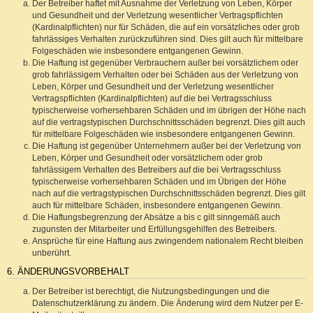
Der Betreiber haftet mit Ausnahme der Verletzung von Leben, Körper
und Gesundheit und der Verletzung wesentlicher Vertragspflichten
(Kardinalpflichten) nur für Schäden, die auf ein vorsätzliches oder grob
fahrlässiges Verhalten zurückzuführen sind. Dies gilt auch für mittelbare
Folgeschäden wie insbesondere entgangenen Gewinn.
Die Haftung ist gegenüber Verbrauchern außer bei vorsätzlichem oder
grob fahrlässigem Verhalten oder bei Schäden aus der Verletzung von
Leben, Körper und Gesundheit und der Verletzung wesentlicher
Vertragspflichten (Kardinalpflichten) auf die bei Vertragsschluss
typischerweise vorhersehbaren Schäden und im übrigen der Höhe nach
auf die vertragstypischen Durchschnittsschäden begrenzt. Dies gilt auch
für mittelbare Folgeschäden wie insbesondere entgangenen Gewinn.
Die Haftung ist gegenüber Unternehmern außer bei der Verletzung von
Leben, Körper und Gesundheit oder vorsätzlichem oder grob
fahrlässigem Verhalten des Betreibers auf die bei Vertragsschluss
typischerweise vorhersehbaren Schäden und im Übrigen der Höhe
nach auf die vertragstypischen Durchschnittsschäden begrenzt. Dies gilt
auch für mittelbare Schäden, insbesondere entgangenen Gewinn.
Die Haftungsbegrenzung der Absätze a bis c gilt sinngemäß auch
zugunsten der Mitarbeiter und Erfüllungsgehilfen des Betreibers.
Ansprüche für eine Haftung aus zwingendem nationalem Recht bleiben
unberührt.
6. ÄNDERUNGSVORBEHALT
Der Betreiber ist berechtigt, die Nutzungsbedingungen und die
Datenschutzerklärung zu ändern. Die Änderung wird dem Nutzer per E-