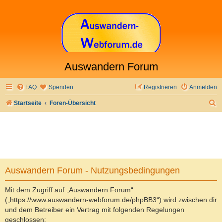
Auswandern Forum
FAQ
Spenden
Registrieren
Anmelden
S
Startseite
Foren-Übersicht
u
c
h
e
Auswandern Forum - Nutzungsbedingungen
Mit dem Zugriff auf „Auswandern Forum“
(„https://www.auswandern-webforum.de/phpBB3“) wird zwischen dir
und dem Betreiber ein Vertrag mit folgenden Regelungen
geschlossen: