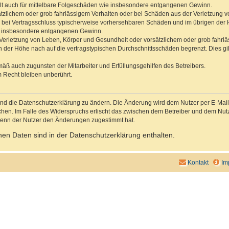
gilt auch für mittelbare Folgeschäden wie insbesondere entgangenen Gewinn.
ätzlichem oder grob fahrlässigem Verhalten oder bei Schäden aus der Verletzung 
 die bei Vertragsschluss typischerweise vorhersehbaren Schäden und im übrigen de
wie insbesondere entgangenen Gewinn.
erletzung von Leben, Körper und Gesundheit oder vorsätzlichem oder grob fahrläs
der Höhe nach auf die vertragstypischen Durchschnittsschäden begrenzt. Dies gi
mäß auch zugunsten der Mitarbeiter und Erfüllungsgehilfen des Betreibers.
 Recht bleiben unberührt.
und die Datenschutzerklärung zu ändern. Die Änderung wird dem Nutzer per E-Mail m
chen. Im Falle des Widerspruchs erlischt das zwischen dem Betreiber und dem Nutze
wenn der Nutzer den Änderungen zugestimmt hat.
en Daten sind in der Datenschutzerklärung enthalten.
Kontakt
Im