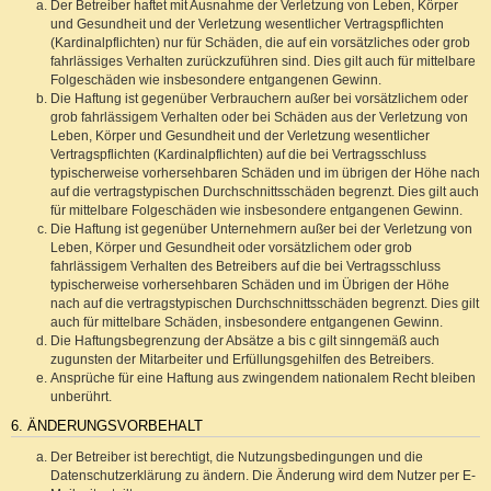
Der Betreiber haftet mit Ausnahme der Verletzung von Leben, Körper
und Gesundheit und der Verletzung wesentlicher Vertragspflichten
(Kardinalpflichten) nur für Schäden, die auf ein vorsätzliches oder grob
fahrlässiges Verhalten zurückzuführen sind. Dies gilt auch für mittelbare
Folgeschäden wie insbesondere entgangenen Gewinn.
Die Haftung ist gegenüber Verbrauchern außer bei vorsätzlichem oder
grob fahrlässigem Verhalten oder bei Schäden aus der Verletzung von
Leben, Körper und Gesundheit und der Verletzung wesentlicher
Vertragspflichten (Kardinalpflichten) auf die bei Vertragsschluss
typischerweise vorhersehbaren Schäden und im übrigen der Höhe nach
auf die vertragstypischen Durchschnittsschäden begrenzt. Dies gilt auch
für mittelbare Folgeschäden wie insbesondere entgangenen Gewinn.
Die Haftung ist gegenüber Unternehmern außer bei der Verletzung von
Leben, Körper und Gesundheit oder vorsätzlichem oder grob
fahrlässigem Verhalten des Betreibers auf die bei Vertragsschluss
typischerweise vorhersehbaren Schäden und im Übrigen der Höhe
nach auf die vertragstypischen Durchschnittsschäden begrenzt. Dies gilt
auch für mittelbare Schäden, insbesondere entgangenen Gewinn.
Die Haftungsbegrenzung der Absätze a bis c gilt sinngemäß auch
zugunsten der Mitarbeiter und Erfüllungsgehilfen des Betreibers.
Ansprüche für eine Haftung aus zwingendem nationalem Recht bleiben
unberührt.
6. ÄNDERUNGSVORBEHALT
Der Betreiber ist berechtigt, die Nutzungsbedingungen und die
Datenschutzerklärung zu ändern. Die Änderung wird dem Nutzer per E-