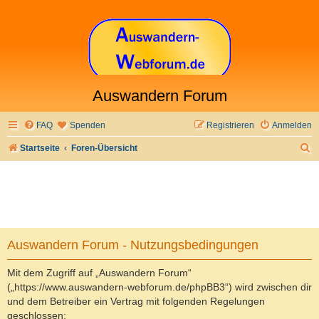
Auswandern Forum
FAQ
Spenden
Registrieren
Anmelden
S
Startseite
Foren-Übersicht
u
c
h
e
Auswandern Forum - Nutzungsbedingungen
Mit dem Zugriff auf „Auswandern Forum“
(„https://www.auswandern-webforum.de/phpBB3“) wird zwischen dir
und dem Betreiber ein Vertrag mit folgenden Regelungen
geschlossen: