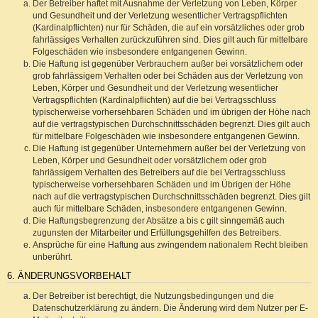
Der Betreiber haftet mit Ausnahme der Verletzung von Leben, Körper
und Gesundheit und der Verletzung wesentlicher Vertragspflichten
(Kardinalpflichten) nur für Schäden, die auf ein vorsätzliches oder grob
fahrlässiges Verhalten zurückzuführen sind. Dies gilt auch für mittelbare
Folgeschäden wie insbesondere entgangenen Gewinn.
Die Haftung ist gegenüber Verbrauchern außer bei vorsätzlichem oder
grob fahrlässigem Verhalten oder bei Schäden aus der Verletzung von
Leben, Körper und Gesundheit und der Verletzung wesentlicher
Vertragspflichten (Kardinalpflichten) auf die bei Vertragsschluss
typischerweise vorhersehbaren Schäden und im übrigen der Höhe nach
auf die vertragstypischen Durchschnittsschäden begrenzt. Dies gilt auch
für mittelbare Folgeschäden wie insbesondere entgangenen Gewinn.
Die Haftung ist gegenüber Unternehmern außer bei der Verletzung von
Leben, Körper und Gesundheit oder vorsätzlichem oder grob
fahrlässigem Verhalten des Betreibers auf die bei Vertragsschluss
typischerweise vorhersehbaren Schäden und im Übrigen der Höhe
nach auf die vertragstypischen Durchschnittsschäden begrenzt. Dies gilt
auch für mittelbare Schäden, insbesondere entgangenen Gewinn.
Die Haftungsbegrenzung der Absätze a bis c gilt sinngemäß auch
zugunsten der Mitarbeiter und Erfüllungsgehilfen des Betreibers.
Ansprüche für eine Haftung aus zwingendem nationalem Recht bleiben
unberührt.
6. ÄNDERUNGSVORBEHALT
Der Betreiber ist berechtigt, die Nutzungsbedingungen und die
Datenschutzerklärung zu ändern. Die Änderung wird dem Nutzer per E-