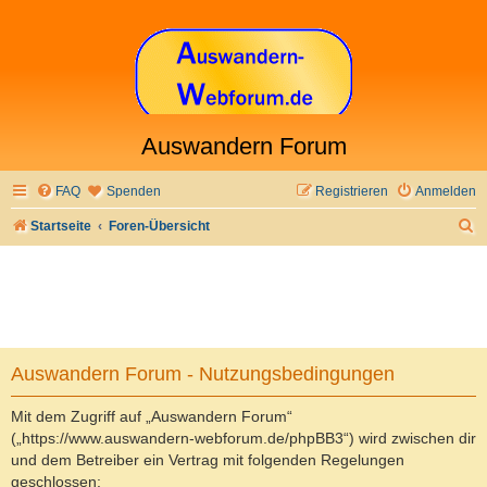
Auswandern Forum
FAQ
Spenden
Registrieren
Anmelden
S
Startseite
Foren-Übersicht
u
c
h
e
Auswandern Forum - Nutzungsbedingungen
Mit dem Zugriff auf „Auswandern Forum“
(„https://www.auswandern-webforum.de/phpBB3“) wird zwischen dir
und dem Betreiber ein Vertrag mit folgenden Regelungen
geschlossen: