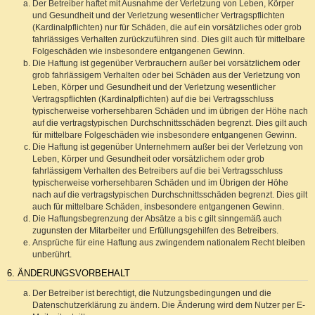
Der Betreiber haftet mit Ausnahme der Verletzung von Leben, Körper
und Gesundheit und der Verletzung wesentlicher Vertragspflichten
(Kardinalpflichten) nur für Schäden, die auf ein vorsätzliches oder grob
fahrlässiges Verhalten zurückzuführen sind. Dies gilt auch für mittelbare
Folgeschäden wie insbesondere entgangenen Gewinn.
Die Haftung ist gegenüber Verbrauchern außer bei vorsätzlichem oder
grob fahrlässigem Verhalten oder bei Schäden aus der Verletzung von
Leben, Körper und Gesundheit und der Verletzung wesentlicher
Vertragspflichten (Kardinalpflichten) auf die bei Vertragsschluss
typischerweise vorhersehbaren Schäden und im übrigen der Höhe nach
auf die vertragstypischen Durchschnittsschäden begrenzt. Dies gilt auch
für mittelbare Folgeschäden wie insbesondere entgangenen Gewinn.
Die Haftung ist gegenüber Unternehmern außer bei der Verletzung von
Leben, Körper und Gesundheit oder vorsätzlichem oder grob
fahrlässigem Verhalten des Betreibers auf die bei Vertragsschluss
typischerweise vorhersehbaren Schäden und im Übrigen der Höhe
nach auf die vertragstypischen Durchschnittsschäden begrenzt. Dies gilt
auch für mittelbare Schäden, insbesondere entgangenen Gewinn.
Die Haftungsbegrenzung der Absätze a bis c gilt sinngemäß auch
zugunsten der Mitarbeiter und Erfüllungsgehilfen des Betreibers.
Ansprüche für eine Haftung aus zwingendem nationalem Recht bleiben
unberührt.
6. ÄNDERUNGSVORBEHALT
Der Betreiber ist berechtigt, die Nutzungsbedingungen und die
Datenschutzerklärung zu ändern. Die Änderung wird dem Nutzer per E-