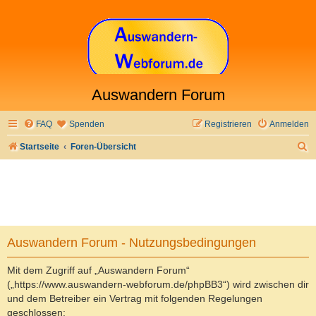
Auswandern Forum
FAQ
Spenden
Registrieren
Anmelden
S
Startseite
Foren-Übersicht
u
c
h
e
Auswandern Forum - Nutzungsbedingungen
Mit dem Zugriff auf „Auswandern Forum“
(„https://www.auswandern-webforum.de/phpBB3“) wird zwischen dir
und dem Betreiber ein Vertrag mit folgenden Regelungen
geschlossen: