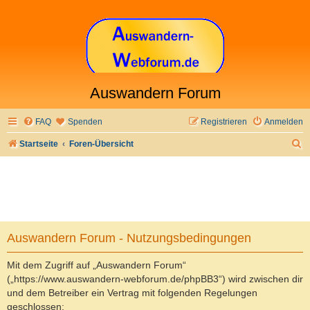
Auswandern Forum
FAQ
Spenden
Registrieren
Anmelden
S
Startseite
Foren-Übersicht
u
c
h
e
Auswandern Forum - Nutzungsbedingungen
Mit dem Zugriff auf „Auswandern Forum“
(„https://www.auswandern-webforum.de/phpBB3“) wird zwischen dir
und dem Betreiber ein Vertrag mit folgenden Regelungen
geschlossen: