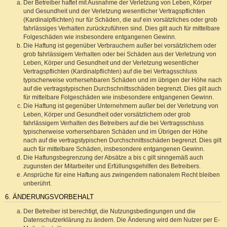
Der Betreiber haftet mit Ausnahme der Verletzung von Leben, Körper
und Gesundheit und der Verletzung wesentlicher Vertragspflichten
(Kardinalpflichten) nur für Schäden, die auf ein vorsätzliches oder grob
fahrlässiges Verhalten zurückzuführen sind. Dies gilt auch für mittelbare
Folgeschäden wie insbesondere entgangenen Gewinn.
Die Haftung ist gegenüber Verbrauchern außer bei vorsätzlichem oder
grob fahrlässigem Verhalten oder bei Schäden aus der Verletzung von
Leben, Körper und Gesundheit und der Verletzung wesentlicher
Vertragspflichten (Kardinalpflichten) auf die bei Vertragsschluss
typischerweise vorhersehbaren Schäden und im übrigen der Höhe nach
auf die vertragstypischen Durchschnittsschäden begrenzt. Dies gilt auch
für mittelbare Folgeschäden wie insbesondere entgangenen Gewinn.
Die Haftung ist gegenüber Unternehmern außer bei der Verletzung von
Leben, Körper und Gesundheit oder vorsätzlichem oder grob
fahrlässigem Verhalten des Betreibers auf die bei Vertragsschluss
typischerweise vorhersehbaren Schäden und im Übrigen der Höhe
nach auf die vertragstypischen Durchschnittsschäden begrenzt. Dies gilt
auch für mittelbare Schäden, insbesondere entgangenen Gewinn.
Die Haftungsbegrenzung der Absätze a bis c gilt sinngemäß auch
zugunsten der Mitarbeiter und Erfüllungsgehilfen des Betreibers.
Ansprüche für eine Haftung aus zwingendem nationalem Recht bleiben
unberührt.
6. ÄNDERUNGSVORBEHALT
Der Betreiber ist berechtigt, die Nutzungsbedingungen und die
Datenschutzerklärung zu ändern. Die Änderung wird dem Nutzer per E-