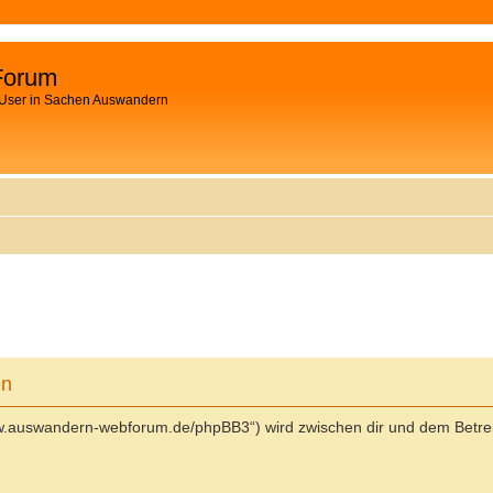
Forum
 User in Sachen Auswandern
en
ww.auswandern-webforum.de/phpBB3“) wird zwischen dir und dem Betrei