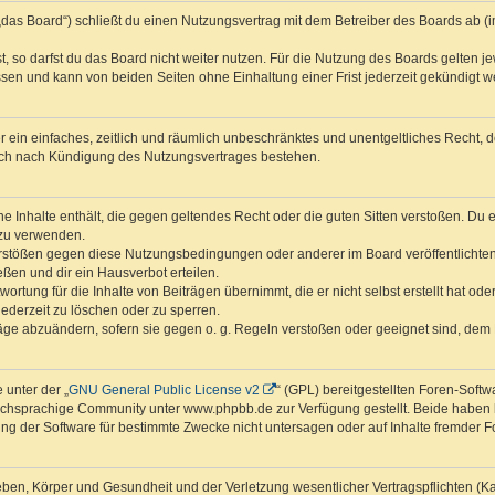
das Board“) schließt du einen Nutzungsvertrag mit dem Betreiber des Boards ab (im
 so darfst du das Board nicht weiter nutzen. Für die Nutzung des Boards gelten jew
sen und kann von beiden Seiten ohne Einhaltung einer Frist jederzeit gekündigt w
ber ein einfaches, zeitlich und räumlich unbeschränktes und unentgeltliches Recht
auch nach Kündigung des Nutzungsvertrages bestehen.
ine Inhalte enthält, die gegen geltendes Recht oder die guten Sitten verstoßen. Du 
 zu verwenden.
erstößen gegen diese Nutzungsbedingungen oder anderer im Board veröffentlichte
ßen und dir ein Hausverbot erteilen.
ortung für die Inhalte von Beiträgen übernimmt, die er nicht selbst erstellt hat od
jederzeit zu löschen oder zu sperren.
räge abzuändern, sofern sie gegen o. g. Regeln verstoßen oder geeignet sind, dem
 unter der „
GNU General Public License v2
“ (GPL) bereitgestellten Foren-Sof
chsprachige Community unter www.phpbb.de zur Verfügung gestellt. Beide haben ke
g der Software für bestimmte Zwecke nicht untersagen oder auf Inhalte fremder F
ben, Körper und Gesundheit und der Verletzung wesentlicher Vertragspflichten (Kard