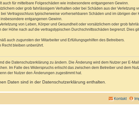
gilt auch für mittelbare Folgeschäden wie insbesondere entgangenen Gewinn.
ätzlichem oder grob fahrlässigem Verhalten oder bei Schäden aus der Verletzung 
 die bei Vertragsschluss typischerweise vorhersehbaren Schäden und im übrigen de
wie insbesondere entgangenen Gewinn.
erletzung von Leben, Körper und Gesundheit oder vorsätzlichem oder grob fahrläs
der Höhe nach auf die vertragstypischen Durchschnittsschäden begrenzt. Dies gi
mäß auch zugunsten der Mitarbeiter und Erfüllungsgehilfen des Betreibers.
 Recht bleiben unberührt.
und die Datenschutzerklärung zu ändern. Die Änderung wird dem Nutzer per E-Mail m
chen. Im Falle des Widerspruchs erlischt das zwischen dem Betreiber und dem Nutze
wenn der Nutzer den Änderungen zugestimmt hat.
en Daten sind in der Datenschutzerklärung enthalten.
Kontakt
Im