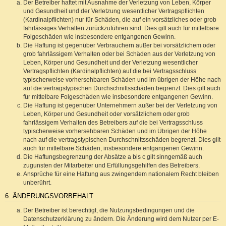
Der Betreiber haftet mit Ausnahme der Verletzung von Leben, Körper
und Gesundheit und der Verletzung wesentlicher Vertragspflichten
(Kardinalpflichten) nur für Schäden, die auf ein vorsätzliches oder grob
fahrlässiges Verhalten zurückzuführen sind. Dies gilt auch für mittelbare
Folgeschäden wie insbesondere entgangenen Gewinn.
Die Haftung ist gegenüber Verbrauchern außer bei vorsätzlichem oder
grob fahrlässigem Verhalten oder bei Schäden aus der Verletzung von
Leben, Körper und Gesundheit und der Verletzung wesentlicher
Vertragspflichten (Kardinalpflichten) auf die bei Vertragsschluss
typischerweise vorhersehbaren Schäden und im übrigen der Höhe nach
auf die vertragstypischen Durchschnittsschäden begrenzt. Dies gilt auch
für mittelbare Folgeschäden wie insbesondere entgangenen Gewinn.
Die Haftung ist gegenüber Unternehmern außer bei der Verletzung von
Leben, Körper und Gesundheit oder vorsätzlichem oder grob
fahrlässigem Verhalten des Betreibers auf die bei Vertragsschluss
typischerweise vorhersehbaren Schäden und im Übrigen der Höhe
nach auf die vertragstypischen Durchschnittsschäden begrenzt. Dies gilt
auch für mittelbare Schäden, insbesondere entgangenen Gewinn.
Die Haftungsbegrenzung der Absätze a bis c gilt sinngemäß auch
zugunsten der Mitarbeiter und Erfüllungsgehilfen des Betreibers.
Ansprüche für eine Haftung aus zwingendem nationalem Recht bleiben
unberührt.
6. ÄNDERUNGSVORBEHALT
Der Betreiber ist berechtigt, die Nutzungsbedingungen und die
Datenschutzerklärung zu ändern. Die Änderung wird dem Nutzer per E-