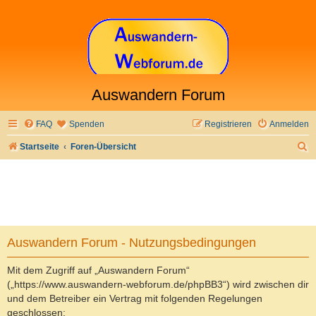
Auswandern Forum
FAQ
Spenden
Registrieren
Anmelden
S
Startseite
Foren-Übersicht
u
c
h
e
Auswandern Forum - Nutzungsbedingungen
Mit dem Zugriff auf „Auswandern Forum“
(„https://www.auswandern-webforum.de/phpBB3“) wird zwischen dir
und dem Betreiber ein Vertrag mit folgenden Regelungen
geschlossen: