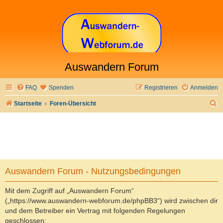
Auswandern Forum
FAQ
Spenden
Registrieren
Anmelden
S
Startseite
Foren-Übersicht
u
c
h
e
Auswandern Forum - Nutzungsbedingungen
Mit dem Zugriff auf „Auswandern Forum“
(„https://www.auswandern-webforum.de/phpBB3“) wird zwischen dir
und dem Betreiber ein Vertrag mit folgenden Regelungen
geschlossen: