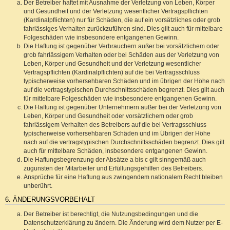
Der Betreiber haftet mit Ausnahme der Verletzung von Leben, Körper
und Gesundheit und der Verletzung wesentlicher Vertragspflichten
(Kardinalpflichten) nur für Schäden, die auf ein vorsätzliches oder grob
fahrlässiges Verhalten zurückzuführen sind. Dies gilt auch für mittelbare
Folgeschäden wie insbesondere entgangenen Gewinn.
Die Haftung ist gegenüber Verbrauchern außer bei vorsätzlichem oder
grob fahrlässigem Verhalten oder bei Schäden aus der Verletzung von
Leben, Körper und Gesundheit und der Verletzung wesentlicher
Vertragspflichten (Kardinalpflichten) auf die bei Vertragsschluss
typischerweise vorhersehbaren Schäden und im übrigen der Höhe nach
auf die vertragstypischen Durchschnittsschäden begrenzt. Dies gilt auch
für mittelbare Folgeschäden wie insbesondere entgangenen Gewinn.
Die Haftung ist gegenüber Unternehmern außer bei der Verletzung von
Leben, Körper und Gesundheit oder vorsätzlichem oder grob
fahrlässigem Verhalten des Betreibers auf die bei Vertragsschluss
typischerweise vorhersehbaren Schäden und im Übrigen der Höhe
nach auf die vertragstypischen Durchschnittsschäden begrenzt. Dies gilt
auch für mittelbare Schäden, insbesondere entgangenen Gewinn.
Die Haftungsbegrenzung der Absätze a bis c gilt sinngemäß auch
zugunsten der Mitarbeiter und Erfüllungsgehilfen des Betreibers.
Ansprüche für eine Haftung aus zwingendem nationalem Recht bleiben
unberührt.
6. ÄNDERUNGSVORBEHALT
Der Betreiber ist berechtigt, die Nutzungsbedingungen und die
Datenschutzerklärung zu ändern. Die Änderung wird dem Nutzer per E-