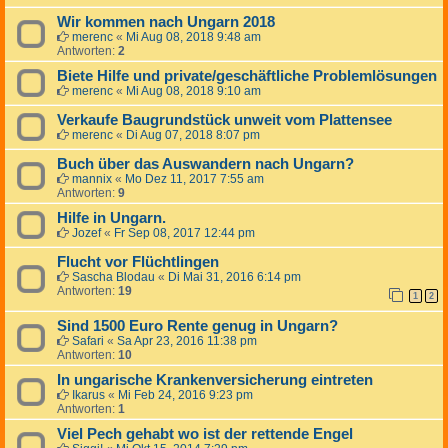
Wir kommen nach Ungarn 2018
merenc
«
Mi Aug 08, 2018 9:48 am
Antworten:
2
Biete Hilfe und private/geschäftliche Problemlösungen
merenc
«
Mi Aug 08, 2018 9:10 am
Verkaufe Baugrundstück unweit vom Plattensee
merenc
«
Di Aug 07, 2018 8:07 pm
Buch über das Auswandern nach Ungarn?
mannix
«
Mo Dez 11, 2017 7:55 am
Antworten:
9
Hilfe in Ungarn.
Jozef
«
Fr Sep 08, 2017 12:44 pm
Flucht vor Flüchtlingen
Sascha Blodau
«
Di Mai 31, 2016 6:14 pm
Antworten:
19
1
2
Sind 1500 Euro Rente genug in Ungarn?
Safari
«
Sa Apr 23, 2016 11:38 pm
Antworten:
10
In ungarische Krankenversicherung eintreten
Ikarus
«
Mi Feb 24, 2016 9:23 pm
Antworten:
1
Viel Pech gehabt wo ist der rettende Engel