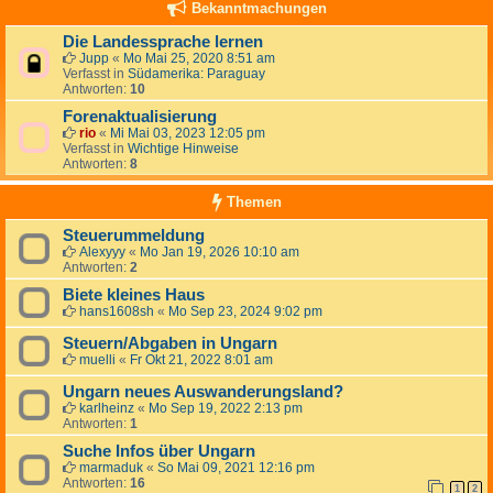
Bekanntmachungen
Die Landessprache lernen
Jupp
«
Mo Mai 25, 2020 8:51 am
Verfasst in
Südamerika: Paraguay
Antworten:
10
Forenaktualisierung
rio
«
Mi Mai 03, 2023 12:05 pm
Verfasst in
Wichtige Hinweise
Antworten:
8
Themen
Steuerummeldung
Alexyyy
«
Mo Jan 19, 2026 10:10 am
Antworten:
2
Biete kleines Haus
hans1608sh
«
Mo Sep 23, 2024 9:02 pm
Steuern/Abgaben in Ungarn
muelli
«
Fr Okt 21, 2022 8:01 am
Ungarn neues Auswanderungsland?
karlheinz
«
Mo Sep 19, 2022 2:13 pm
Antworten:
1
Suche Infos über Ungarn
marmaduk
«
So Mai 09, 2021 12:16 pm
Antworten:
16
1
2