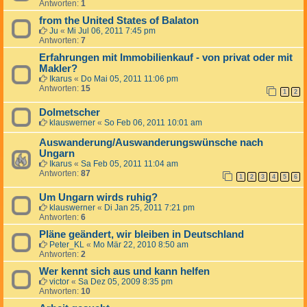
Antworten:
1
from the United States of Balaton
Ju
«
Mi Jul 06, 2011 7:45 pm
Antworten:
7
Erfahrungen mit Immobilienkauf - von privat oder mit
Makler?
Ikarus
«
Do Mai 05, 2011 11:06 pm
Antworten:
15
1
2
Dolmetscher
klauswerner
«
So Feb 06, 2011 10:01 am
Auswanderung/Auswanderungswünsche nach
Ungarn
Ikarus
«
Sa Feb 05, 2011 11:04 am
Antworten:
87
1
2
3
4
5
6
Um Ungarn wirds ruhig?
klauswerner
«
Di Jan 25, 2011 7:21 pm
Antworten:
6
Pläne geändert, wir bleiben in Deutschland
Peter_KL
«
Mo Mär 22, 2010 8:50 am
Antworten:
2
Wer kennt sich aus und kann helfen
victor
«
Sa Dez 05, 2009 8:35 pm
Antworten:
10