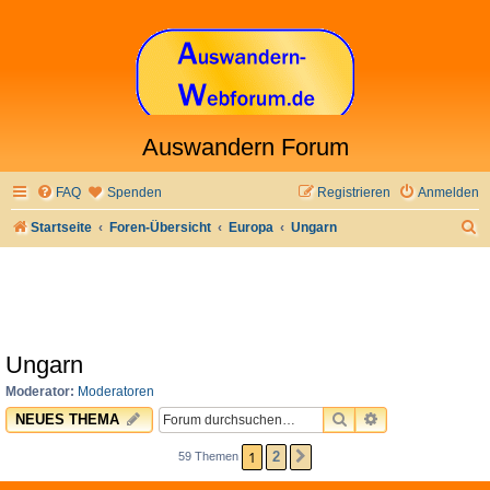
Auswandern Forum
FAQ
Spenden
Registrieren
Anmelden
S
Startseite
Foren-Übersicht
Europa
Ungarn
u
c
h
e
Ungarn
Moderator:
Moderatoren
SUCHE
ERWEITERTE 
NEUES THEMA
1
2
59 Themen
NÄCHSTE