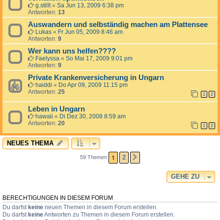
g.stillt
«
Sa Jun 13, 2009 6:38 pm
Antworten:
13
Auswandern und selbständig machen am Plattensee
Lukas
«
Fr Jun 05, 2009 8:46 am
Antworten:
9
Wer kann uns helfen????
Faelyssa
«
So Mai 17, 2009 9:01 pm
Antworten:
9
Private Krankenversicherung in Ungarn
haiddi
«
Do Apr 09, 2009 11:15 pm
Antworten:
25
1
2
Leben in Ungarn
hawaii
«
Di Dez 30, 2008 8:59 am
Antworten:
20
1
2
NEUES THEMA
1
2
59 Themen
NÄCHSTE
GEHE ZU
BERECHTIGUNGEN IN DIESEM FORUM
Du darfst
keine
neuen Themen in diesem Forum erstellen.
Du darfst
keine
Antworten zu Themen in diesem Forum erstellen.