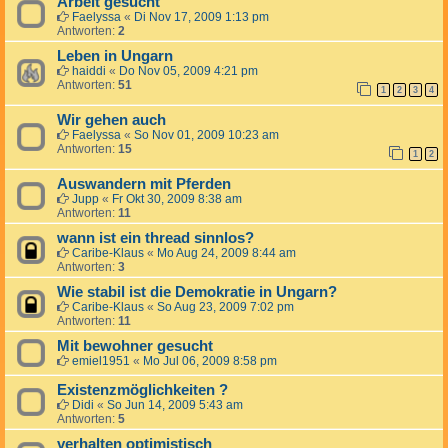
Arbeit gesucht
Faelyssa
«
Di Nov 17, 2009 1:13 pm
Antworten:
2
Leben in Ungarn
haiddi
«
Do Nov 05, 2009 4:21 pm
Antworten:
51
1
2
3
4
Wir gehen auch
Faelyssa
«
So Nov 01, 2009 10:23 am
Antworten:
15
1
2
Auswandern mit Pferden
Jupp
«
Fr Okt 30, 2009 8:38 am
Antworten:
11
wann ist ein thread sinnlos?
Caribe-Klaus
«
Mo Aug 24, 2009 8:44 am
Antworten:
3
Wie stabil ist die Demokratie in Ungarn?
Caribe-Klaus
«
So Aug 23, 2009 7:02 pm
Antworten:
11
Mit bewohner gesucht
emiel1951
«
Mo Jul 06, 2009 8:58 pm
Existenzmöglichkeiten ?
Didi
«
So Jun 14, 2009 5:43 am
Antworten:
5
verhalten optimistisch