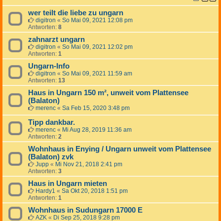
wer teilt die liebe zu ungarn
digitron
«
So Mai 09, 2021 12:08 pm
Antworten:
8
zahnarzt ungarn
digitron
«
So Mai 09, 2021 12:02 pm
Antworten:
1
Ungarn-Info
digitron
«
So Mai 09, 2021 11:59 am
Antworten:
13
Haus in Ungarn 150 m², unweit vom Plattensee
(Balaton)
merenc
«
Sa Feb 15, 2020 3:48 pm
Tipp dankbar.
merenc
«
Mi Aug 28, 2019 11:36 am
Antworten:
2
Wohnhaus in Enying / Ungarn unweit vom Plattensee
(Balaton) zvk
Jupp
«
Mi Nov 21, 2018 2:41 pm
Antworten:
3
Haus in Ungarn mieten
Hardy1
«
Sa Okt 20, 2018 1:51 pm
Antworten:
1
Wohnhaus in Sudungarn 17000 E
AZK
«
Di Sep 25, 2018 9:28 pm