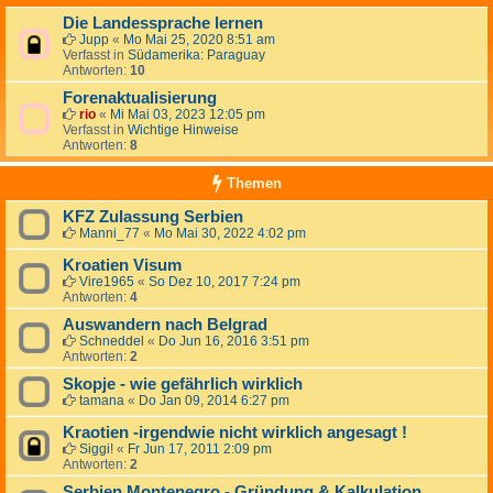
Die Landessprache lernen
Jupp
«
Mo Mai 25, 2020 8:51 am
Verfasst in
Südamerika: Paraguay
Antworten:
10
Forenaktualisierung
rio
«
Mi Mai 03, 2023 12:05 pm
Verfasst in
Wichtige Hinweise
Antworten:
8
Themen
KFZ Zulassung Serbien
Manni_77
«
Mo Mai 30, 2022 4:02 pm
Kroatien Visum
Vire1965
«
So Dez 10, 2017 7:24 pm
Antworten:
4
Auswandern nach Belgrad
Schneddel
«
Do Jun 16, 2016 3:51 pm
Antworten:
2
Skopje - wie gefährlich wirklich
tamana
«
Do Jan 09, 2014 6:27 pm
Kraotien -irgendwie nicht wirklich angesagt !
Siggi!
«
Fr Jun 17, 2011 2:09 pm
Antworten:
2
Serbien Montenegro - Gründung & Kalkulation