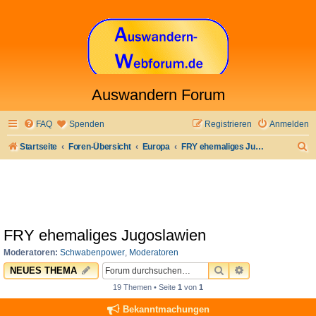
Auswandern Forum
FAQ
Spenden
Registrieren
Anmelden
S
Startseite
Foren-Übersicht
Europa
FRY ehemaliges Jugoslawien
u
c
h
e
FRY ehemaliges Jugoslawien
Moderatoren:
Schwabenpower
,
Moderatoren
SUCHE
ERWEITERTE 
NEUES THEMA
19 Themen • Seite
1
von
1
Bekanntmachungen