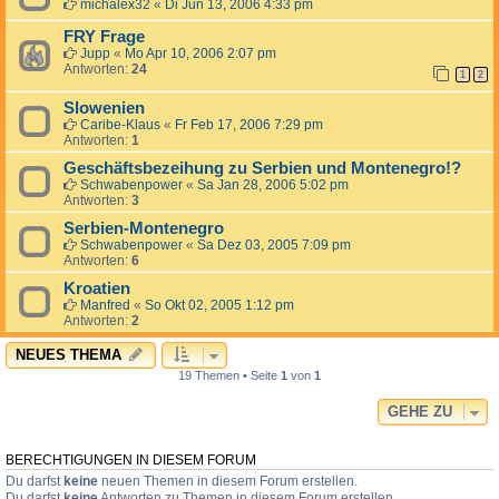
michalex32
«
Di Jun 13, 2006 4:33 pm
FRY Frage
Jupp
«
Mo Apr 10, 2006 2:07 pm
Antworten:
24
1
2
Slowenien
Caribe-Klaus
«
Fr Feb 17, 2006 7:29 pm
Antworten:
1
Geschäftsbezeihung zu Serbien und Montenegro!?
Schwabenpower
«
Sa Jan 28, 2006 5:02 pm
Antworten:
3
Serbien-Montenegro
Schwabenpower
«
Sa Dez 03, 2005 7:09 pm
Antworten:
6
Kroatien
Manfred
«
So Okt 02, 2005 1:12 pm
Antworten:
2
NEUES THEMA
19 Themen • Seite
1
von
1
GEHE ZU
BERECHTIGUNGEN IN DIESEM FORUM
Du darfst
keine
neuen Themen in diesem Forum erstellen.
Du darfst
keine
Antworten zu Themen in diesem Forum erstellen.