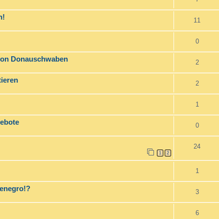
h!
11
0
r von Donauschwaben
2
ieren
2
1
gebote
0
24
1
2
1
enegro!?
3
6