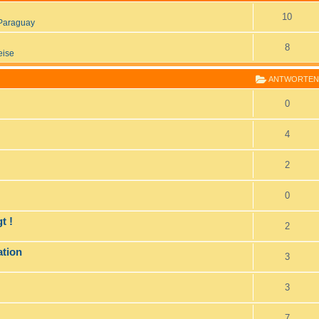
10
Paraguay
8
eise
ANTWORTEN
0
4
2
0
t !
2
ation
3
3
7