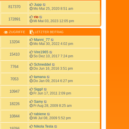
Jupp
817370
Mo Mai 25, 2020 8:51 am
rio
172891
Mi Mai 03, 2023 12:05 pm
ZUGRIFFE
LETZTER BEITRAG
Manni_77
13204
Mo Mai 30, 2022 4:02 pm
Vire1965
15410
So Dez 10, 2017 7:24 pm
Schneddel
7764
Do Jun 16, 2016 3:51 pm
tamana
7053
Do Jan 09, 2014 6:27 pm
Siggi!
10947
Fr Jun 17, 2011 2:09 pm
Samy
18226
Fr Aug 28, 2009 8:25 am
rabiene
10844
Mi Jul 08, 2009 5:52 pm
Nikola Tesla
19766