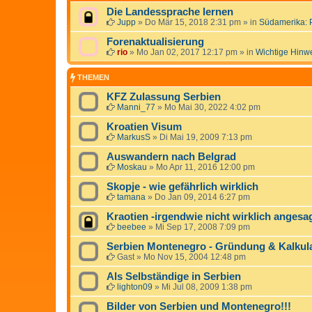
Die Landessprache lernen
Jupp
»
Do Mär 15, 2018 2:31 pm
» in
Südamerika: 
Forenaktualisierung
rio
»
Mo Jan 02, 2017 12:17 pm
» in
Wichtige Hinw
THEMEN
KFZ Zulassung Serbien
Manni_77
»
Mo Mai 30, 2022 4:02 pm
Kroatien Visum
MarkusS
»
Di Mai 19, 2009 7:13 pm
Auswandern nach Belgrad
Moskau
»
Mo Apr 11, 2016 12:00 pm
Skopje - wie gefährlich wirklich
tamana
»
Do Jan 09, 2014 6:27 pm
Kraotien -irgendwie nicht wirklich angesag
beebee
»
Mi Sep 17, 2008 7:09 pm
Serbien Montenegro - Gründung & Kalkul
Gast
»
Mo Nov 15, 2004 12:48 pm
Als Selbständige in Serbien
lighton09
»
Mi Jul 08, 2009 1:38 pm
Bilder von Serbien und Montenegro!!!