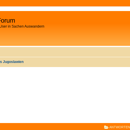
Forum
 User in Sachen Auswandern
s Jugoslawien
E
RWEITERTE SUCHE
ANTWORTEN