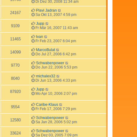
Di Dez 30, 2008 11:34 am
Plavi Jadran
24167
Sa Okt 13, 2007 4:59 pm
Jupp
9109
Fr Mär 16, 2007 11:43 am
Ivan
11465
Fr Feb 23, 2007 6:04 pm
MarcoBulat
14099
Do Jul 27, 2006 6:42 pm
Schwabenpower
9770
Do Jun 22, 2006 5:53 pm
michalex32
8040
Di Jun 13, 2006 4:33 pm
Jupp
87920
Mo Apr 10, 2006 2:07 pm
Caribe-Klaus
9554
Fr Feb 17, 2006 7:29 pm
Schwabenpower
12580
Sa Jan 28, 2006 5:02 pm
Schwabenpower
33624
Sa Dez 03, 2005 7:09 pm