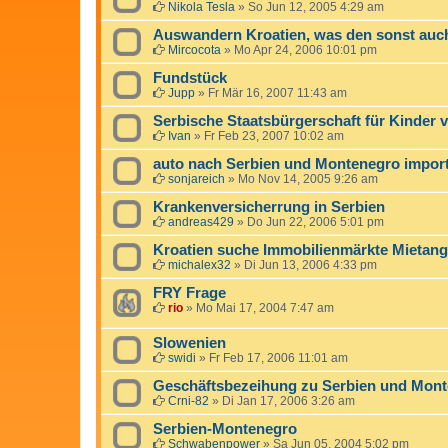
Nikola Tesla
»
So Jun 12, 2005 4:29 am
Auswandern Kroatien, was den sonst auc
Mircocota
»
Mo Apr 24, 2006 10:01 pm
Fundstück
Jupp
»
Fr Mär 16, 2007 11:43 am
Serbische Staatsbürgerschaft für Kinde
Ivan
»
Fr Feb 23, 2007 10:02 am
auto nach Serbien und Montenegro import
sonjareich
»
Mo Nov 14, 2005 9:26 am
Krankenversicherrung in Serbien
andreas429
»
Do Jun 22, 2006 5:01 pm
Kroatien suche Immobilienmärkte Mietan
michalex32
»
Di Jun 13, 2006 4:33 pm
FRY Frage
rio
»
Mo Mai 17, 2004 7:47 am
Slowenien
swidi
»
Fr Feb 17, 2006 11:01 am
Geschäftsbezeihung zu Serbien und Mont
Crni-82
»
Di Jan 17, 2006 3:26 am
Serbien-Montenegro
Schwabenpower
»
Sa Jun 05, 2004 5:02 pm