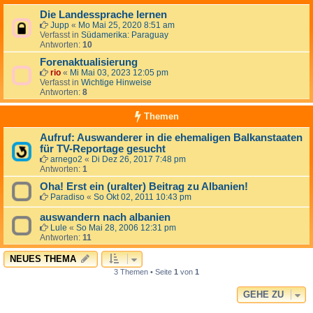
Die Landessprache lernen
Jupp
«
Mo Mai 25, 2020 8:51 am
Verfasst in
Südamerika: Paraguay
Antworten:
10
Forenaktualisierung
rio
«
Mi Mai 03, 2023 12:05 pm
Verfasst in
Wichtige Hinweise
Antworten:
8
Themen
Aufruf: Auswanderer in die ehemaligen Balkanstaaten
für TV-Reportage gesucht
arnego2
«
Di Dez 26, 2017 7:48 pm
Antworten:
1
Oha! Erst ein (uralter) Beitrag zu Albanien!
Paradiso
«
So Okt 02, 2011 10:43 pm
auswandern nach albanien
Lule
«
So Mai 28, 2006 12:31 pm
Antworten:
11
NEUES THEMA
3 Themen • Seite
1
von
1
GEHE ZU