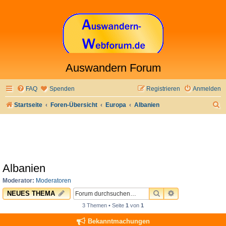
Auswandern Forum
FAQ
Spenden
Registrieren
Anmelden
S
Startseite
Foren-Übersicht
Europa
Albanien
u
c
h
e
Albanien
Moderator:
Moderatoren
SUCHE
ERWEITERTE 
NEUES THEMA
3 Themen • Seite
1
von
1
Bekanntmachungen