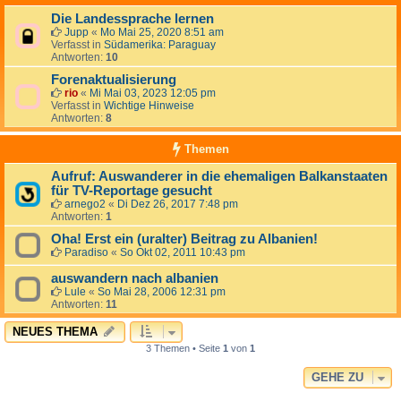
Die Landessprache lernen
Jupp
«
Mo Mai 25, 2020 8:51 am
Verfasst in
Südamerika: Paraguay
Antworten:
10
Forenaktualisierung
rio
«
Mi Mai 03, 2023 12:05 pm
Verfasst in
Wichtige Hinweise
Antworten:
8
Themen
Aufruf: Auswanderer in die ehemaligen Balkanstaaten
für TV-Reportage gesucht
arnego2
«
Di Dez 26, 2017 7:48 pm
Antworten:
1
Oha! Erst ein (uralter) Beitrag zu Albanien!
Paradiso
«
So Okt 02, 2011 10:43 pm
auswandern nach albanien
Lule
«
So Mai 28, 2006 12:31 pm
Antworten:
11
NEUES THEMA
3 Themen • Seite
1
von
1
GEHE ZU