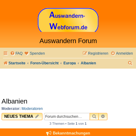
Auswandern Forum
FAQ
Spenden
Registrieren
Anmelden
S
Startseite
Foren-Übersicht
Europa
Albanien
u
c
h
e
Albanien
Moderator:
Moderatoren
SUCHE
ERWEITERTE 
NEUES THEMA
3 Themen • Seite
1
von
1
Bekanntmachungen