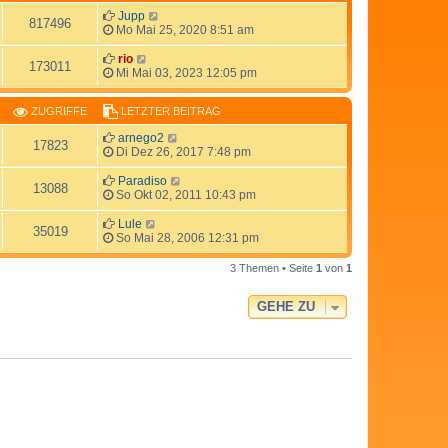
Jupp
817496
Mo Mai 25, 2020 8:51 am
rio
173011
Mi Mai 03, 2023 12:05 pm
ZUGRIFFE
LETZTER BEITRAG
arnego2
17823
Di Dez 26, 2017 7:48 pm
Paradiso
13088
So Okt 02, 2011 10:43 pm
Lule
35019
So Mai 28, 2006 12:31 pm
3 Themen • Seite
1
von
1
GEHE ZU