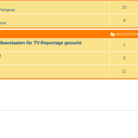
10
Paraguay
8
eise
ANTWORTEN
lkanstaaten für TV-Reportage gesucht
1
!
0
11