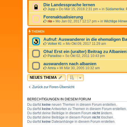
Die Landessprache lernen
Jupp
»
Do Mär 15, 2018 2:31 pm
» in
Südamerika: 
Forenaktualisierung
rio
»
Mo Jan 02, 2017 12:17 pm
» in
Wichtige Hinw
THEMEN
Aufruf: Auswanderer in die ehemaligen Ba
Volker Kl.
»
Mo Okt 09, 2017 11:29 am
Oha! Erst ein (uralter) Beitrag zu Albanien
Paradiso
»
So Okt 02, 2011 10:43 pm
auswandern nach albanien
Amra
»
Mi Mär 30, 2005 10:32 am
NEUES THEMA
Zurück zur Foren-Übersicht
BERECHTIGUNGEN IN DIESEM FORUM
Du darfst
keine
neuen Themen in diesem Forum erstellen.
Du darfst
keine
Antworten zu Themen in diesem Forum erstellen.
Du darfst deine Beiträge in diesem Forum
nicht
ändern.
Du darfst deine Beiträge in diesem Forum
nicht
löschen.
Du darfst
keine
Dateianhänge in diesem Forum erstellen.