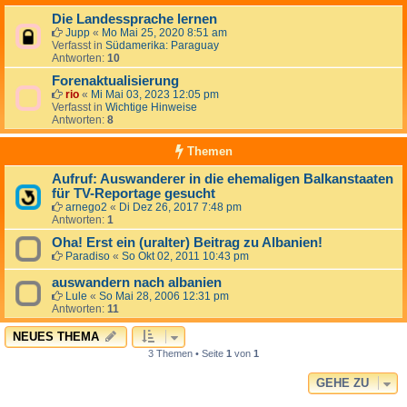
Die Landessprache lernen
Jupp
«
Mo Mai 25, 2020 8:51 am
Verfasst in
Südamerika: Paraguay
Antworten:
10
Forenaktualisierung
rio
«
Mi Mai 03, 2023 12:05 pm
Verfasst in
Wichtige Hinweise
Antworten:
8
Themen
Aufruf: Auswanderer in die ehemaligen Balkanstaaten
für TV-Reportage gesucht
arnego2
«
Di Dez 26, 2017 7:48 pm
Antworten:
1
Oha! Erst ein (uralter) Beitrag zu Albanien!
Paradiso
«
So Okt 02, 2011 10:43 pm
auswandern nach albanien
Lule
«
So Mai 28, 2006 12:31 pm
Antworten:
11
NEUES THEMA
3 Themen • Seite
1
von
1
GEHE ZU