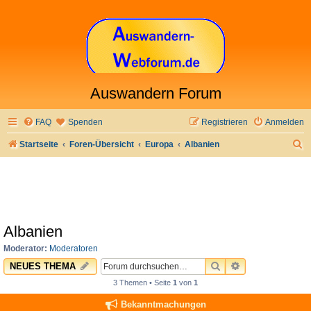
Auswandern Forum
FAQ
Spenden
Registrieren
Anmelden
S
Startseite
Foren-Übersicht
Europa
Albanien
u
c
h
e
Albanien
Moderator:
Moderatoren
SUCHE
ERWEITERTE 
NEUES THEMA
3 Themen • Seite
1
von
1
Bekanntmachungen