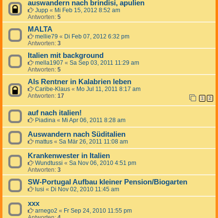
auswandern nach brindisi, apulien
Jupp
«
Mi Feb 15, 2012 8:52 am
Antworten:
5
MALTA
mellie79
«
Di Feb 07, 2012 6:32 pm
Antworten:
3
Italien mit background
mella1907
«
Sa Sep 03, 2011 11:29 am
Antworten:
5
Als Rentner in Kalabrien leben
Caribe-Klaus
«
Mo Jul 11, 2011 8:17 am
Antworten:
17
1
2
auf nach italien!
Piadina
«
Mi Apr 06, 2011 8:28 am
Auswandern nach Süditalien
mattus
«
Sa Mär 26, 2011 11:08 am
Krankenwester in Italien
Wundtussi
«
Sa Nov 06, 2010 4:51 pm
Antworten:
3
SW-Portugal Aufbau kleiner Pension/Biogarten
lusi
«
Di Nov 02, 2010 11:45 am
xxx
arnego2
«
Fr Sep 24, 2010 11:55 pm
Antworten:
4