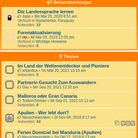
Bekanntmachungen
Die Landessprache lernen
Jupp
«
Mo Mai 25, 2020 8:51 am
Verfasst in
Südamerika: Paraguay
Antworten:
10
Forenaktualisierung
rio
«
Mi Mai 03, 2023 12:05 pm
Verfasst in
Wichtige Hinweise
Antworten:
8
Themen
Im Land der Weltenentdecker und Pioniere
artlantica
«
So Mär 20, 2022 10:19 am
Antworten:
5
Partnerin Gesucht Zum Auswandern
Gaz
«
Mo Sep 20, 2021 12:32 pm
Mallorca oder Gran Canaria
TorbenTimmer
«
Mi Sep 01, 2021 10:12 am
Antworten:
8
Apulien - Wer lebt dort?
Neuschwanstein
«
Di Nov 06, 2018 8:17 am
Antworten:
44
1
2
3
Ferien Domiziel bei Manduria (Apulien)
Neuschwanstein
«
Sa Okt 27, 2018 6:13 pm