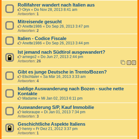
Rollifahrer wandert nach Italien aus
Oryx
«
Do Nov 28, 2013 8:41 am
Antworten:
1
Mitreisende gesucht
Anette1986
«
Do Sep 26, 2013 3:47 pm
Antworten:
2
Italien - Codice Fiscale
Anette1986
«
Do Sep 26, 2013 3:44 pm
Ist jemand nach Südtirol ausgewandert?
arnego2
«
Do Jun 27, 2013 2:44 pm
Antworten:
26
1
2
Gibt es junge Deutsche in Trento/Bozen?
Etschtaler
«
Sa Mär 16, 2013 3:33 am
Antworten:
4
baldige Auswanderung nach Bozen - suche nette
Kontakte
Madame
«
Mi Jan 02, 2013 6:11 pm
Auswanderung S/P, Kauf Immobilie
keksraupe
«
Di Jan 01, 2013 7:34 pm
Antworten:
3
Geschichtliche Aspekte Italiens
henry
«
Fr Dez 21, 2012 3:37 pm
Antworten:
1