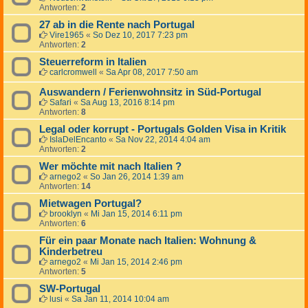
Antworten:
2
27 ab in die Rente nach Portugal
Vire1965
«
So Dez 10, 2017 7:23 pm
Antworten:
2
Steuerreform in Italien
carlcromwell
«
Sa Apr 08, 2017 7:50 am
Auswandern / Ferienwohnsitz in Süd-Portugal
Safari
«
Sa Aug 13, 2016 8:14 pm
Antworten:
8
Legal oder korrupt - Portugals Golden Visa in Kritik
IslaDelEncanto
«
Sa Nov 22, 2014 4:04 am
Antworten:
2
Wer möchte mit nach Italien ?
arnego2
«
So Jan 26, 2014 1:39 am
Antworten:
14
Mietwagen Portugal?
brooklyn
«
Mi Jan 15, 2014 6:11 pm
Antworten:
6
Für ein paar Monate nach Italien: Wohnung &
Kinderbetreu
arnego2
«
Mi Jan 15, 2014 2:46 pm
Antworten:
5
SW-Portugal
lusi
«
Sa Jan 11, 2014 10:04 am