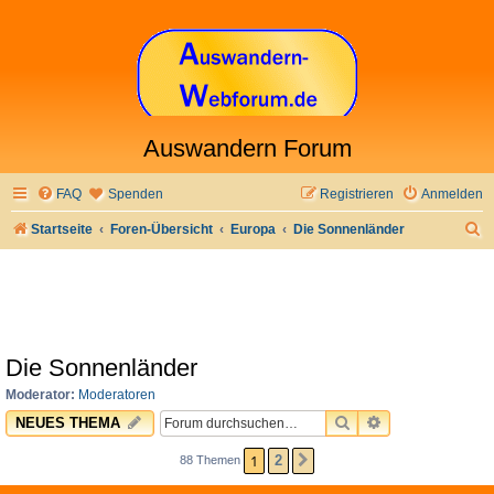
Auswandern Forum
FAQ
Spenden
Registrieren
Anmelden
S
Startseite
Foren-Übersicht
Europa
Die Sonnenländer
u
c
h
e
Die Sonnenländer
Moderator:
Moderatoren
SUCHE
ERWEITERTE 
NEUES THEMA
1
2
88 Themen
NÄCHSTE