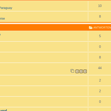
10
Paraguay
8
eise
ANTWORTEN
e
5
0
8
44
1
2
3
2
2
0
ugal