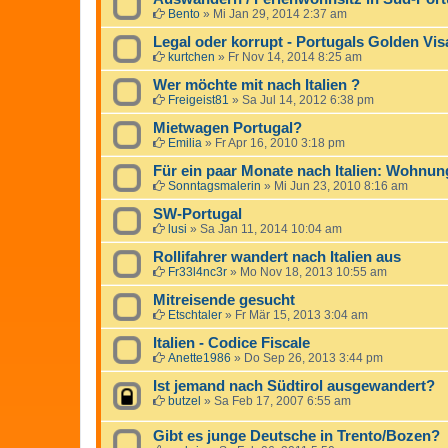
Bento
»
Mi Jan 29, 2014 2:37 am
Legal oder korrupt - Portugals Golden Visa
kurtchen
»
Fr Nov 14, 2014 8:25 am
Wer möchte mit nach Italien ?
Freigeist81
»
Sa Jul 14, 2012 6:38 pm
Mietwagen Portugal?
Emilia
»
Fr Apr 16, 2010 3:18 pm
Für ein paar Monate nach Italien: Wohnun
Sonntagsmalerin
»
Mi Jun 23, 2010 8:16 am
SW-Portugal
lusi
»
Sa Jan 11, 2014 10:04 am
Rollifahrer wandert nach Italien aus
Fr33l4nc3r
»
Mo Nov 18, 2013 10:55 am
Mitreisende gesucht
Etschtaler
»
Fr Mär 15, 2013 3:04 am
Italien - Codice Fiscale
Anette1986
»
Do Sep 26, 2013 3:44 pm
Ist jemand nach Südtirol ausgewandert?
butzel
»
Sa Feb 17, 2007 6:55 am
Gibt es junge Deutsche in Trento/Bozen?