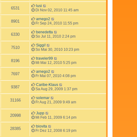
lusi
6531
Di Nov 02, 2010 11:45 am
arnego2
8901
Fr Sep 24, 2010 11:55 pm
benedetta
6330
So Jul 11, 2010 2:24 pm
Siggi!
7510
So Mai 30, 2010 10:23 pm
traveler99
8196
Mi Mai 12, 2010 5:25 pm
arnego2
7697
Fr Mai 07, 2010 4:08 pm
Caribe-Klaus
9387
Sa Aug 29, 2009 1:37 pm
solemar
31166
Fr Aug 21, 2009 9:49 am
Jupp
20998
Mi Feb 11, 2009 6:14 pm
biovita
28385
Fr Dez 12, 2008 6:19 pm