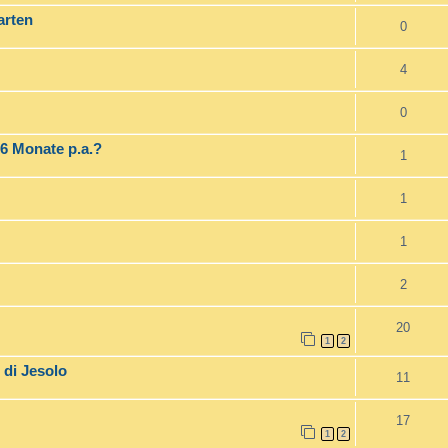
arten
0
4
0
 6 Monate p.a.?
1
1
1
2
20
1
2
 di Jesolo
11
17
1
2