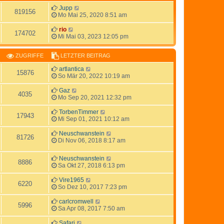
Jupp
819156
Mo Mai 25, 2020 8:51 am
rio
174702
Mi Mai 03, 2023 12:05 pm
ZUGRIFFE
LETZTER BEITRAG
artlantica
15876
So Mär 20, 2022 10:19 am
Gaz
4035
Mo Sep 20, 2021 12:32 pm
TorbenTimmer
17943
Mi Sep 01, 2021 10:12 am
Neuschwanstein
81726
Di Nov 06, 2018 8:17 am
Neuschwanstein
8886
Sa Okt 27, 2018 6:13 pm
Vire1965
6220
So Dez 10, 2017 7:23 pm
carlcromwell
5996
Sa Apr 08, 2017 7:50 am
Safari