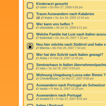
Kinderarzt gesucht
colon
»
Do Nov 27, 2008 4:56 pm
Traum Auswandern nach Kalabrien
trupia
»
So Jun 26, 2005 12:44 am
Wer kann uns helfen ?
ulliundella
»
Mi Jul 16, 2008 6:21 pm
Welche Familie hat Lust nach Italien aus
traderdad
»
Do Jun 28, 2007 7:32 pm
Neu hier möchte nach Südtirol und habe ei
Männla
»
Mo Feb 26, 2007 7:54 pm
Wer hat den Schritt nach Italien gewagt?
Aisha
»
Fr Feb 16, 2007 11:45 pm
Seminarhaus in Italien übernehmen/pacht
nala
»
So Jul 29, 2007 6:00 pm
Wohnung Umgebung Lucca oder Rimini ?
ChesterBlacks
»
So Mai 27, 2007 9:08 pm
Auswandern nach Portugal als Schweizer
xantia
»
Fr Mai 11, 2007 12:28 pm
Auswandern nach Portugal
einstein72
»
Fr Apr 27, 2007 8:55 am
Italien / Portugal