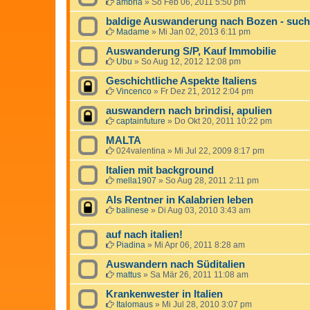
ambria
»
So Feb 06, 2011 5:50 pm
baldige Auswanderung nach Bozen - such
Madame
»
Mi Jan 02, 2013 6:11 pm
Auswanderung S/P, Kauf Immobilie
Ubu
»
So Aug 12, 2012 12:08 pm
Geschichtliche Aspekte Italiens
Vincenco
»
Fr Dez 21, 2012 2:04 pm
auswandern nach brindisi, apulien
captainfuture
»
Do Okt 20, 2011 10:22 pm
MALTA
024valentina
»
Mi Jul 22, 2009 8:17 pm
Italien mit background
mella1907
»
So Aug 28, 2011 2:11 pm
Als Rentner in Kalabrien leben
balinese
»
Di Aug 03, 2010 3:43 am
auf nach italien!
Piadina
»
Mi Apr 06, 2011 8:28 am
Auswandern nach Süditalien
mattus
»
Sa Mär 26, 2011 11:08 am
Krankenwester in Italien
Italomaus
»
Mi Jul 28, 2010 3:07 pm