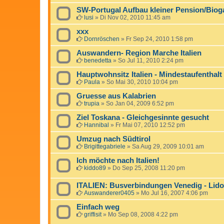
SW-Portugal Aufbau kleiner Pension/Biog
lusi
»
Di Nov 02, 2010 11:45 am
xxx
Dornröschen
»
Fr Sep 24, 2010 1:58 pm
Auswandern- Region Marche Italien
benedetta
»
So Jul 11, 2010 2:24 pm
Hauptwohnsitz Italien - Mindestaufenthalt
Paula
»
So Mai 30, 2010 10:04 pm
Gruesse aus Kalabrien
trupia
»
So Jan 04, 2009 6:52 pm
Ziel Toskana - Gleichgesinnte gesucht
Hannibal
»
Fr Mai 07, 2010 12:52 pm
Umzug nach Südtirol
Brigittegabriele
»
Sa Aug 29, 2009 10:01 am
Ich möchte nach Italien!
kiddo89
»
Do Sep 25, 2008 11:20 pm
ITALIEN: Busverbindungen Venedig - Lido
Auswanderer0405
»
Mo Jul 16, 2007 4:06 pm
Einfach weg
griffisit
»
Mo Sep 08, 2008 4:22 pm