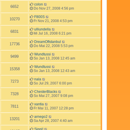
colon
6652
Do Nov 27, 2008 4:56 pm
F800S
10270
Fr Nov 21, 2008 4:53 pm
ulliundella
6831
Mi Jul 16, 2008 6:21 pm
DreamOfIstanbul
17736
Do Mai 22, 2008 5:53 pm
Wundtussi
9499
So Jan 13, 2008 12:45 am
Wundtussi
15358
So Jan 13, 2008 12:43 am
nala
7273
So Jul 29, 2007 6:00 pm
ChesterBlacks
7328
So Mai 27, 2007 9:08 pm
xantia
7811
Fr Mai 11, 2007 12:28 pm
arnego2
13201
Sa Apr 28, 2007 4:40 am
Siggi!