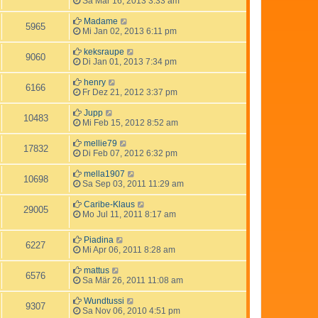
Sa Mär 16, 2013 3:33 am
Madame
5965
Mi Jan 02, 2013 6:11 pm
keksraupe
9060
Di Jan 01, 2013 7:34 pm
henry
6166
Fr Dez 21, 2012 3:37 pm
Jupp
10483
Mi Feb 15, 2012 8:52 am
mellie79
17832
Di Feb 07, 2012 6:32 pm
mella1907
10698
Sa Sep 03, 2011 11:29 am
Caribe-Klaus
29005
Mo Jul 11, 2011 8:17 am
Piadina
6227
Mi Apr 06, 2011 8:28 am
mattus
6576
Sa Mär 26, 2011 11:08 am
Wundtussi
9307
Sa Nov 06, 2010 4:51 pm