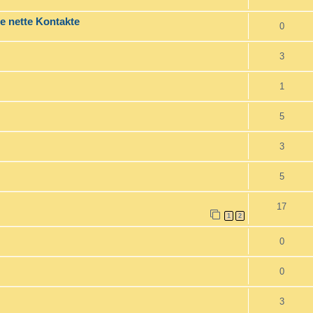
e nette Kontakte
0
3
1
5
3
5
17
1
2
0
0
3