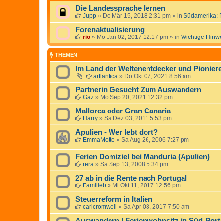
Die Landessprache lernen
Jupp
»
Do Mär 15, 2018 2:31 pm
» in
Südamerika: 
Forenaktualisierung
rio
»
Mo Jan 02, 2017 12:17 pm
» in
Wichtige Hinw
THEMEN
Im Land der Weltenentdecker und Pionier
artlantica
»
Do Okt 07, 2021 8:56 am
Partnerin Gesucht Zum Auswandern
Gaz
»
Mo Sep 20, 2021 12:32 pm
Mallorca oder Gran Canaria
Harry
»
Sa Dez 03, 2011 5:53 pm
Apulien - Wer lebt dort?
EmmaMotte
»
Sa Aug 26, 2006 7:27 pm
Ferien Domiziel bei Manduria (Apulien)
rera
»
Sa Sep 13, 2008 5:34 pm
27 ab in die Rente nach Portugal
Familieb
»
Mi Okt 11, 2017 12:56 pm
Steuerreform in Italien
carlcromwell
»
Sa Apr 08, 2017 7:50 am
Auswandern / Ferienwohnsitz in Süd-Port