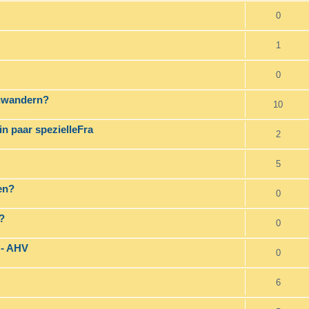
0
1
0
zuwandern?
10
n paar spezielleFra
2
5
en?
0
?
0
 - AHV
0
6