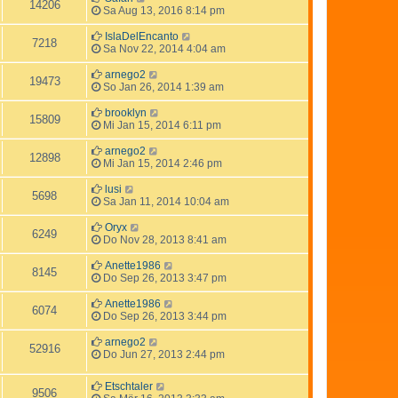
14206
Sa Aug 13, 2016 8:14 pm
IslaDelEncanto
7218
Sa Nov 22, 2014 4:04 am
arnego2
19473
So Jan 26, 2014 1:39 am
brooklyn
15809
Mi Jan 15, 2014 6:11 pm
arnego2
12898
Mi Jan 15, 2014 2:46 pm
lusi
5698
Sa Jan 11, 2014 10:04 am
Oryx
6249
Do Nov 28, 2013 8:41 am
Anette1986
8145
Do Sep 26, 2013 3:47 pm
Anette1986
6074
Do Sep 26, 2013 3:44 pm
arnego2
52916
Do Jun 27, 2013 2:44 pm
Etschtaler
9506