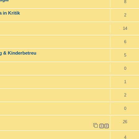
8
 in Kritik
2
14
6
g & Kinderbetreu
5
0
1
2
0
26
1
2
4